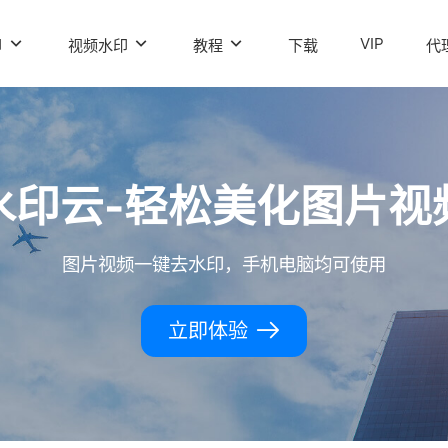
VIP
印
视频水印
教程
下载
代
水印云-轻松美化图片视
图片视频一键去水印，手机电脑均可使用
立即体验