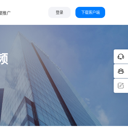
下载客户端
理推广
登录
频
问题反
馈