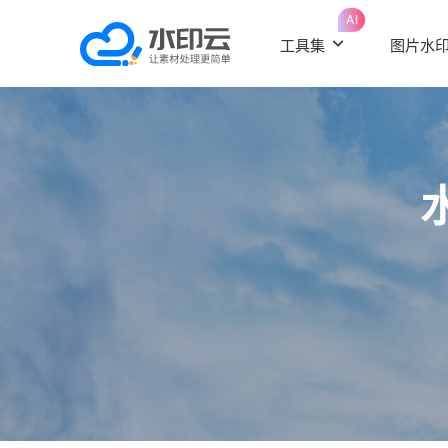
AI
工具集
图片水