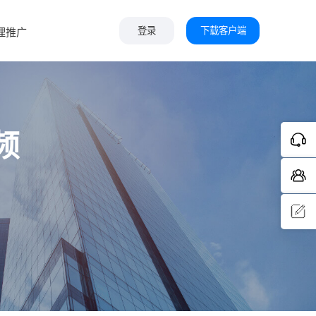
下载客户端
理推广
登录
频
问题反
馈