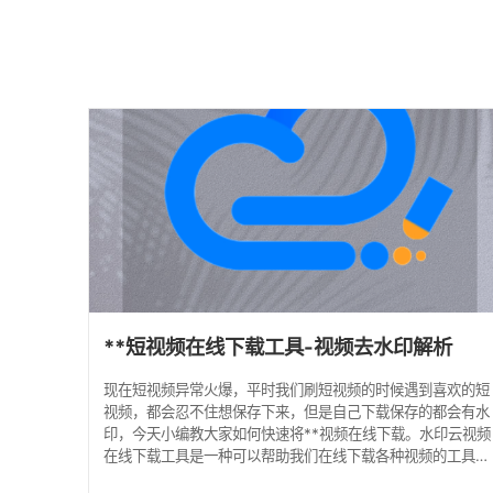
**短视频在线下载工具-视频去水印解析
现在短视频异常火爆，平时我们刷短视频的时候遇到喜欢的短
视频，都会忍不住想保存下来，但是自己下载保存的都会有水
印，今天小编教大家如何快速将**视频在线下载。水印云视频
在线下载工具是一种可以帮助我们在线下载各种视频的工具，
包括**短视频。通过使用这种工具，我们可以轻松地将**短视