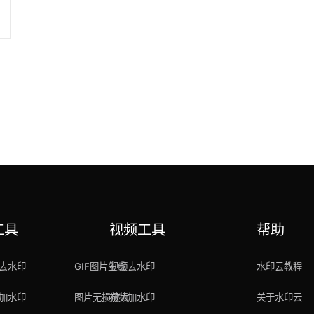
工具
视频工具
帮助
去水印
GIF图片生成
视频去水印
水印云教程
加水印
图片无损放大
视频加水印
关于水印云