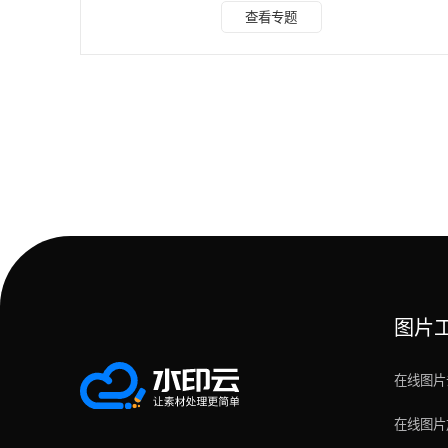
效・批量处理专家：水印云（全平台） 核心功能 专为 “多文
查看专题
件批量处理” 设计，覆盖电脑、手机端，适合团队协作： 超高
效批量操作：支持一次性导入30个视频，自动识别统一位置
的水印（如所有视频右下角的平台标识），批量处理效率是传
统工具的 10 倍； 全格式兼容：支持 MP4、MOV、AVI 等
20 + 视频格式，可同步
图片
在线图片
在线图片