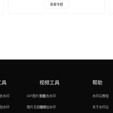
去水印技术，只需轻点涂抹，便能迅速消除多余物体，无论是
查看专题
多余的物体、路人、文字、Logo，还是图片水印，都能一键
擦除。操作简便，快速去除水印，且不损害原始图像画质，完
美还原图片原始美感。 具体操作如下： 打开水印云软件，在
首页点击“图片去水印”功能。 添加需要去除水印的图片，调整
画笔大小将图片中不想要的部分给涂抹覆
工具
视频工具
帮助
去水印
GIF图片生成
视频去水印
水印云教程
加水印
图片无损放大
视频加水印
关于水印云