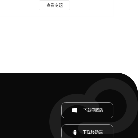
的工作效率与专业性! 点击进入水印云在线入口>>>图片去水
查看专题
印 手机端可以微信搜索公众号“水印云”后台在线处理。 水印
云作为AI在线去水印网站，针对文字背景图片中的水印进行了
特殊AI训练与优化，处理效果一级棒!无需下载，操作只需三
步，无痕原图5秒即可免费获得!任何工作中的图片水印处理，
都可以使用去去去一键
下载电脑版
下载移动端