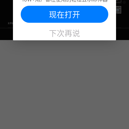
智能抠图
图片转文字
视频怎么去水印
联系我们
证件照
视频提取下载
代理推广
图片模糊变清晰
视频格式转换
现在打开
图片模糊变清晰
视频语音转文字
友情链接
图片去水印
视频去水印
一键抠图
去水印下载
视频转文字提取
免费配音软件
声音克隆
下次再说
地址：湖北省武汉市东湖新技术开发区关南园一路当代梦工厂4号楼10楼，邮箱：yinglin.wu@udreamtech.com
©2020武汉联合创想科技有限公司版权所有
鄂ICP备17031026号-8
鄂公网安备42018502007353
水印云专注
图片去水印
视频去水印
国内杰出者