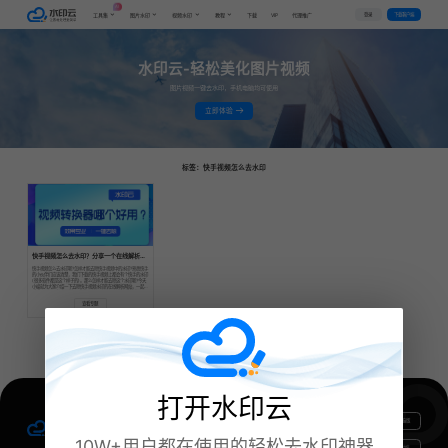
AI
VIP
登录
下载客户端
工具集
图片水印
视频水印
教程
下载
代理推广
水印云-轻松美化图片视频
图片视频一键去水印，手机电脑均可使用
立即体验
标签：快手视频怎么去水印
快手视频怎么去水印？分享一个在线解析网站
快手视频怎么去水印呢?怎样才能去除快手视频中的水印?熟悉快手
的小伙伴们应该清楚，我们下载的快手视频上都会有个快手的水印
(很多软件都是这个样子的)。那么怎样才能去除这个水印呢?今天
小编就为大家介绍一下去除快手视频水印的在线解析网站，一起来
看看吧~~ 点击进入水印云在线入口>>>视频去水印 手机端可以
微信搜索公众号“水印云”后台在线处理。 1、快手视频怎么去水
查看专题
印?在电脑上可以很方便的去除快手视频水印，我们可以通过水印
云在线去水印的解析网站来一键去水印，首先打开下面的网址。
(https://www.shuiyinyun.com/) 2、找到并复制快手视频
的链接，然后将链接
打开水印云
图片工具
视频工具
帮助
下载电脑版
在线图片去水印
GIF图片生成
视频去水印
水印云教程
10W+用户都在使用的轻松去水印神器
在线图片加水印
图片无损放大
视频加水印
关于水印云
下载移动端