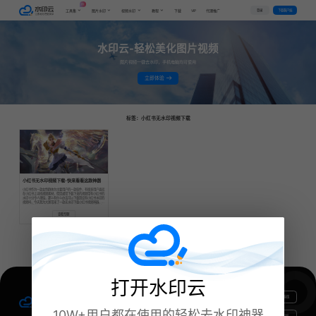
AI
VIP
登录
下载客户端
工具集
图片水印
视频水印
教程
下载
代理推广
水印云-轻松美化图片视频
图片视频一键去水印，手机电脑均可使用
立即体验
标签：小红书无水印视频下载
小红书无水印视频下载-快来看看这款神器
小红书作为一款女性群体为主要用户的一款软件，有很多用户喜欢
在小红书上寻找视频素材，但是通常下载下来的视频带有小红书的
水印十分令人烦恼，那么有什么办法可以下载到没有小红书水印的
视频吗，今天我为大家带来了一款无水印下载小红书视频神器，不
管是你手机还是电脑都支持 第一步：根据自己的使用环境手机或
者电脑，选择水印的app或者小程序，电脑程序或者网页端 第二
查看专题
步：在小红书中找到你想要无水印下载的视频，点击"分享"复制链
接 第三步：打开水印云找到"视频提取"将刚才复制的链接粘贴到
下面的输入框，点击链接解析 第四步：等待解析完成后就可以下
载小红书水印的视频了 "水印云"的出现不仅仅是一款实用工具，
打开水印云
图片工具
视频工具
帮助
下载电脑版
在线图片去水印
GIF图片生成
视频去水印
水印云教程
10W+用户都在使用的轻松去水印神器
在线图片加水印
图片无损放大
视频加水印
关于水印云
下载移动端