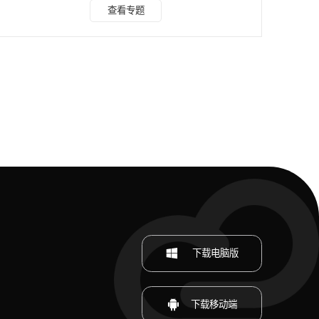
款软件，不仅能快速去除图片水印，还不会损伤画质，操作也
查看专题
想到简单。 步骤如下： 1、打开水印云软件，选择“图片去水
印”功能，导入待处理的图片文件。 2、根据软件提示，选择
“手动涂抹消除”或其他适用的去水印模式，精准定位并涂抹水
印区域，点击“开始处理”。 3、静待片刻，水印即被智能清
除。最后，保存处理后的图片即可。 方法
下载电脑版
下载移动端