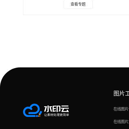
技术的ai去水印软件，亲测好用，新手小白易上手，助您轻松
查看专题
摆脱水印烦恼。 一、水印云 水印云，一款专为去除图片水印
而设计的图像处理软件，凭借其先进的AI算法，能够智能识别
并去除水印，同时保持图片原始画质。 主要特点： 智能识
别：AI自动检测水印区域，无需手动精细调整。 一键去除：
操作简便，选中水印即可一键清除。 自然填充：
图片
在线图片
在线图片