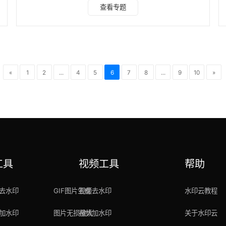
印（如文字、LOGO、图案等），还具备强大的批量处理能
查看专题
力，让处理大量图片变得轻而易举。 操作步骤： 1、打开水印
云软件，选择“图片去水印”功能，点击“添加图片”，导入需要
处理的图片。 2、根据水印类型选择合适的去水印方式（如框
选、涂抹消除等），使用鼠标圈定水印区域，点击“开始处
理”。 3、预览效果，不满意还可以重复多次消
«
1
2
...
4
5
6
7
8
...
9
10
»
工具
视频工具
帮助
去水印
GIF图片生成
视频去水印
水印云教程
加水印
图片无损放大
视频加水印
关于水印云