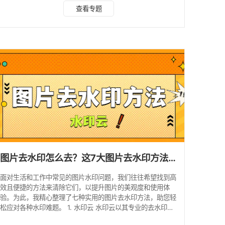
者和追求高效去水印用户的理想选择。 核心功能： 1、智能去
查看专题
水印：用户只需简单涂抹水印区域，软件即可智能识别并去除
水印，同时尝试与周围图像保持一致。 2、批量处理：支持一
键批量导入图片，批量去水印，简单高效。 使用步骤： 1、打
开软件，点击“图片去水印”功能，上传需要处理的图片。 2、
使用去水印工具，用户只需简单涂抹水印区
图片去水印怎么去？这7大图片去水印方法轻松搞定!
面对生活和工作中常见的图片水印问题，我们往往希望找到高
效且便捷的方法来清除它们，以提升图片的美观度和使用体
验。为此，我精心整理了七种实用的图片去水印方法，助您轻
松应对各种水印难题。 1. 水印云 水印云以其专业的去水印技
术和批量处理能力著称。通过其智能AI算法，无论是文字、