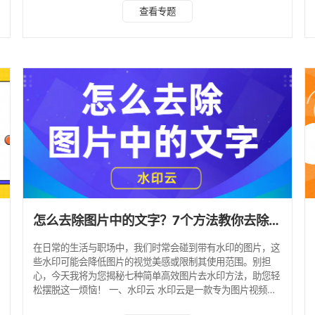
都能轻松上手。 方法一：水印云 水印云是一款专为去除水印
查看专题
设计的软件，其批量处理能力和直观的操作界面让去水印变得
简单快捷。 步骤： 1、打开水印云软件后，选择“图片去水印”
功能。 2、添加图片，根据水印情况选择涂抹、框选等消除水
印模式，框选水印区域，点击“开始处理”按钮。 3、等待片
刻，AI就会自动移除水印，修复背景，预览效
怎么去除图片中的文字？7个方法教你去除图片水印
在日常的生活与职场中，我们时常会碰到带有水印的图片，这
些水印可能会降低图片的视觉美感或限制其使用范围。别担
心，今天我将为您揭秘七种简单高效图片去水印方法，助您轻
松摆脱这一烦恼！ 一、水印云 水印云是一款专为图片视频去
水印而设计的专业软件，它不仅能够精准去除图片中的各类水