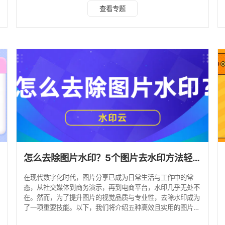
云 水印云这款专为去水印而生的工具，凭借其AI技术，能够
查看专题
迅速识别并智能处理图片中的水印。它支持批量操作，无论是
去水印还是假水印，都能轻松搞定。 操作步骤： 1、打开水印
云软件，选择“图片去水印”，导入需要处理的图片。 2、根据
需求选择去水印方式，如AI智能消除、手动涂抹等。点击“开
始处理”按钮。 3、AI就会自动去除水印
怎么去除图片水印？5个图片去水印方法轻松去水印！
在现代数字化时代，图片分享已成为日常生活与工作中的常
态，从社交媒体到商务演示，再到电商平台，水印几乎无处不
在。然而，为了提升图片的视觉品质与专业性，去除水印成为
了一项重要技能。以下，我们将介绍五种高效且实用的图片去
水印方法，无论您是设计爱好者、营销专家，还是普通用户，