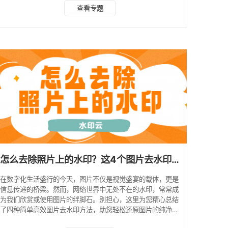
LOGO还是复杂图案，都能精准识别并去除。 操作步骤： 1、
查看专题
打开水印云软件，选择“图片去水印”功能。 2、添加图片，支
持多种图片格式上传，根据水印类型选用涂抹、框选等模式消
除水印模式，圈选水印区域后点击“开始处理”。 3、预览消除
水印后的效果，不满意可进行少量多次涂抹消除，直到效果满
意后，点击下载保存即可。 2.
怎么去除照片上的水印？这4个图片去水印方法轻松搞定！
在数字化生活盛行的今天，图片不仅是视觉盛宴的载体，更是
信息传递的桥梁。然而，网络世界中无处不在的水印，常常成
为我们欣赏或使用图片的绊脚石。别担心，这里为您精心总结
了四种简单高效图片去水印方法，助您轻松还原图片的纯净之
美。 方法一：水印云 水印云专门为图片视频去水印设计的一