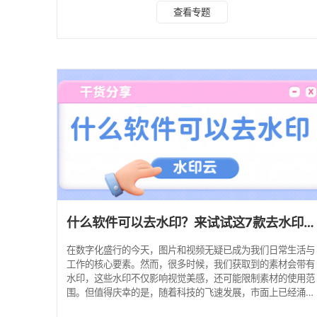
款专为去除图片水印而生的工具，尤其擅长批量处理，操作简
查看专题
单且高效。无论是处理个人照片还是办公图片中的水印，水印
云都能助你轻松搞定。除此之外，水印云还有移动端，只需在
手机应用商店搜索并安装，就可以随时随地去除图片水印。
使用步骤： 1、启动水印云软件，点击主界面的“图片去水印”
功能，接着，点击“添加图片”，上传你想要去除水印的图
什么软件可以去水印？来试试这7款去水印软件！
在数字化盛行的今天，图片和视频无疑已成为我们日常生活与
工作的核心要素。然而，很多时候，我们获取到的素材会带有
水印，这些水印不仅影响视觉美感，还可能限制素材的使用范
围。但值得庆幸的是，随着科技的飞速发展，市面上已经涌现
出众多出色的去水印软件，它们能够轻松地帮我们解决这一问