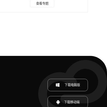
能，使得用户能够在不具备专业技能的情况下，也能轻松处理
查看专题
图像中的水印问题，今天就为大家测试一下效果怎么样。 点
击进入水印云在线入口>>>AI去水印 手机端可以微信搜索公
众号“水印云”后台在线处理。 我们先来看处理AI去水印效果，
大家可以看到去除后填充的效果可以达到预期。 想知道如何
做到的吗？具体操作步
下载电脑版
下载移动端