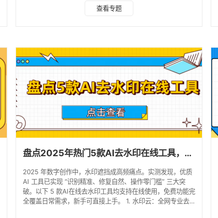
势特点 AI 识别率行业领先，静态水印识别率 100%，复杂场
查看专题
景（渐变背景、叠加文字）去除成功率达 92%，远超行业平
均水平。 支持 Windows、macOS、iOS、Android 多端同
步，兼顾电脑批量处理与手机即时修图需求。 集成 AI 画质增
强功能，去水印同时可完成模糊修复、无损放大，实
盘点2025年热门5款AI去水印在线工具，免费又简单！
2025 年数字创作中，水印遮挡成高频痛点。实测发现，优质
AI 工具已实现 “识别精准、修复自然、操作零门槛” 三大突
破。以下 5 款AI在线去水印工具均支持在线使用，免费功能完
全覆盖日常需求，新手可直接上手。 1. 水印云：全网专业去
水印工具 覆盖网页 / 移动端的全能型工具，采用深度卷积神