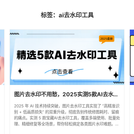
标签：ai去水印工具
图片去水印不用愁，2025实测5款AI去水印工具！
2025 年 AI 技术持续突破，图片去水印工具实现了 “高精准识
别 + 低画质损失” 的双重升级，彻底告别传统修图耗时、留痕
的痛点。实测 5 款宝藏AI去水印工具，覆盖多端使用、批量处
理、精细修复等全场景，帮你轻松搞定各类图片水印难题。
一、水印云：跨端全能去水印助手 推荐指数：★★★★★ 优