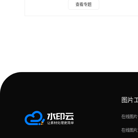
功率 92%，单帧修复仅 0.3 秒。 跨端批量高效：支持
查看专题
Windows/macOS/iOS/Android 多端同步，批量处理 10 个
1080P 视频速度较传统工具快 3 倍，画质损失控制在 5% 以
内。 创作一体化：集成水印添加功能（文字 / 图片可调透明
度），去水印后可直接优化画质、
图片
在线图片
在线图片