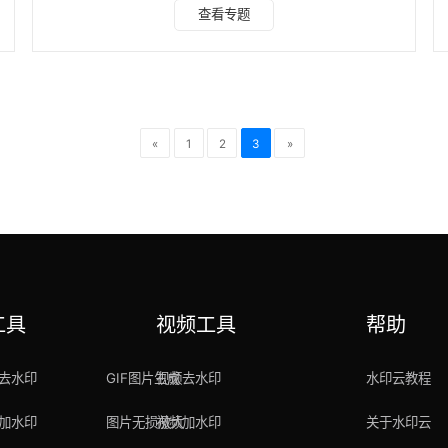
亮点 AI 智能识别：利用先进的 AI 技术，精准识别水印位置，
查看专题
在去除水印的同时，最大程度保留图片原有画质，减少对图片
的损伤。 多功能集成：不仅能高效去除水印，还集合了智能
抠图、图片变清晰、图片无损放大、图片格式转换等多种实用
功能，满足一站式图像处理需求。 操作简便：界面简洁明
了，用户只需上传图片，框选水印区域，点
«
1
2
3
»
工具
视频工具
帮助
去水印
GIF图片生成
视频去水印
水印云教程
加水印
图片无损放大
视频加水印
关于水印云