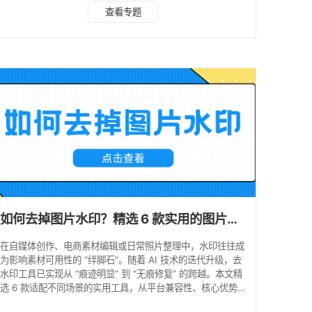
★★★★★ 优势亮点： AI 算法行业领先：采用深度卷积神
查看专题
经网络，复杂场景水印去除成功率达 92%，远超行业平均的
85%； 批量效率惊人：支持单次导入 30 张图片，1080P 图
片修复仅需 0.3 秒，画质损失控制在 5% 以内； 多端协同 +
附加 buff：覆盖 Windows、macOS
如何去掉图片水印？精选 6 款实用的图片去水印工具！
在自媒体创作、电商素材编辑或日常照片整理中，水印往往成
为影响素材可用性的 “绊脚石”。随着 AI 技术的迭代升级，去
水印工具已实现从 “痕迹明显” 到 “无痕修复” 的跨越。本文精
选 6 款适配不同场景的实用工具，从平台兼容性、核心优势到
操作步骤逐一解析，帮你快速找到适配方案。 1. 水印云：多