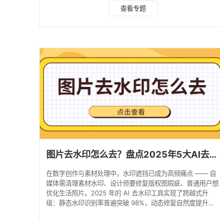
你快速找到适配需求的高效去水印方法。 一、水印云 推荐指
查看专题
数：★★★★★ 功能优势 技术核心类：采用深度卷积神经网
络技术，静态水印识别率100%，复杂场景去除成功率达
92%，画质损失控制在5%以内。 跨端效率类：支持
Windows、macOS等多端同步，单张1080P图片处理仅需
0.3秒，批量处理速度比传统工具快3倍
图片去水印怎么去？盘点2025年5大AI去水印工具！
在数字创作与素材处理中，水印遮挡已成为高频痛点 —— 自
媒体需清理素材水印、设计师要修复版权图瑕疵、普通用户想
优化生活照片。2025 年的 AI 去水印工具实现了跨越式升
级：静态水印识别率普遍突破 98%，动态修复自然度提升
40%，且操作门槛降至 “零基础可上手”。以下精选 5 款AI去