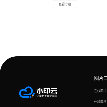
的。 水印云 今天带给大家的就是这款水印云的软件，让你告
查看专题
别不在为了什么软件可以去水印而烦恼，操作非常简单易懂，
一键AI操作自选选择需要修改的地方让你不在烦恼，这是一款
功能丰富的水印处理工具，内置视频加水印、视频去水印、保
存视频或者图片的原画质等多种功能。还可以批量去水印什么
软件去水印不在是梦。里面自带教程文章，只有你想不到没
图片
在线图片
在线图片