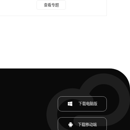
何去除视频中的水印，请继续阅读哦~ 第一款视频去水印工
查看专题
具：水印云 水印云是一款能够对图片和视频进行剪辑处理的
工具，它可以在不影响视频主要画面的前提下，去除水印。不
论是初学者还是有经验的用户，都可以轻松上手，毫不费力地
使用，非常方便和快捷。只需要将需要去水印的视频链接复制
下来，搜索找到这款【水印云】，再选择“视频提取”功能，
下载电脑版
下载移动端