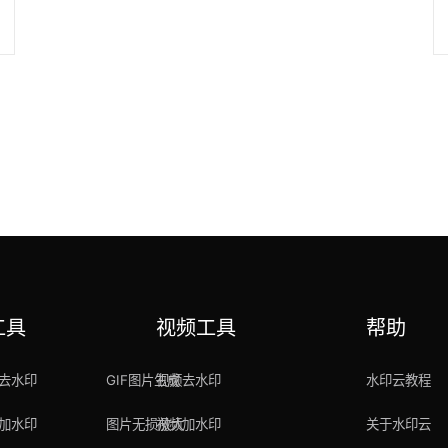
工具
视频工具
帮助
去水印
GIF图片生成
视频去水印
水印云教程
加水印
图片无损放大
视频加水印
关于水印云