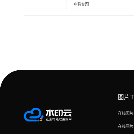
算法，能够在放大图片的同时保持较高的清晰度。对于日常使
查看专题
用中需要快速放大图片的用户来说，图片无损放大器绝对是一
个不错的选择。 打开软件，选择图片无损放大工具，上传图
片 选择所需要放大的倍数后开始处理，下载保存 2.
Topaz Gigapixel AI 接下来是专业级选手——Topaz
Gigapix
图片
在线图片
在线图片