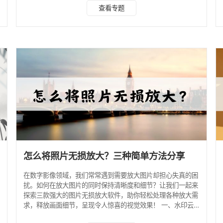
工具。一、水印云作为国内领先的图像处理软件，水印云在图
查看专题
片无损放大方面同样表现出色。它采用了先进的算法和技术，
能够在放大图片的同时，有效保持图片的清晰度和细节。此
外，美图秀秀还提供了丰富的图片编辑功能，如水印处理添
加、智能抠图、AI绘画等，让用户能够轻松打造出精美的图片
作品。 首先打开软件，选择图片无损放大工具 上传图片后选
择
怎么将照片无损放大？三种简单方法分享
在数字影像领域，我们常常遇到需要放大图片却担心失真的困
扰。如何在放大图片的同时保持清晰度和细节？让我们一起来
探索三款强大的图片无损放大软件，助你轻松处理各种放大需
求，释放画面细节，呈现令人惊喜的视觉效果！ 一、水印云
水印云提供的图片无损放大功能采用先进的算法和技术，能够