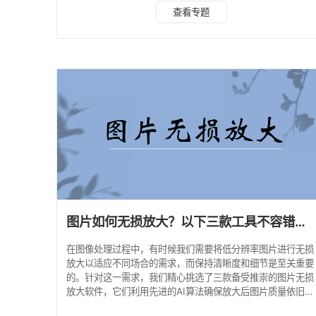
的效果处理各种格式图像的无损放大问题。这款软件界面友
查看专题
好，操作简单，对于专业摄影师和设计爱好者来说，是提升作
品质量的理想选择，也可以轻松满足普通用户的日常放大需
求。 首先打开水印云软件，选择图片无损放大功能，上传图
片 选择需要放大的图片，调整需要放大的倍数，经处理后保
存即可 2.Let's Enhance 来自美国的“L
图片如何无损放大？以下三款工具不容错过！
在图像处理过程中，有时候我们需要将低分辨率图片进行无损
放大以适应不同场合的需求，而保持清晰度和细节是至关重要
的。针对这一需求，我们精心挑选了三款备受推崇的图片无损
放大软件，它们利用先进的AI算法确保放大后图片质量依旧出
色。 1.水印云 水印云是一款视频图像处理软件，支持在线图