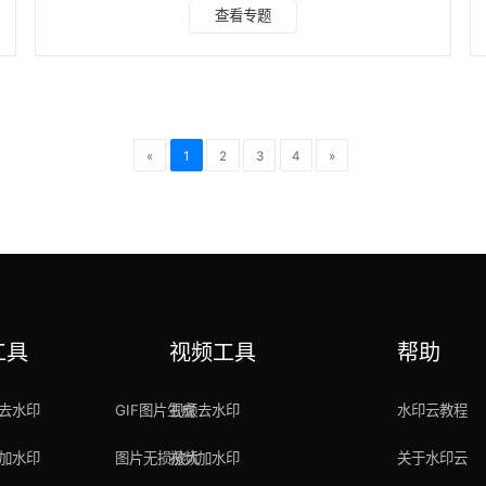
在放大过程中保持图片清晰度和细节，确保放大后的图片质量
查看专题
高。并且具有智能识别和处理能力，能够分析图像内容并根据
不同部分进行合理的放大，使得整体画面更加平滑、清晰。操
作方法为： 打开水印云，在主界面找到图片无损放大功能；
上传图片，选择放大的倍数；水印云支持选择不同的放大倍
数，满足各种放大需求，从细微纹理到整体图像，都能得到
«
1
2
3
4
»
工具
视频工具
帮助
去水印
GIF图片生成
视频去水印
水印云教程
加水印
图片无损放大
视频加水印
关于水印云