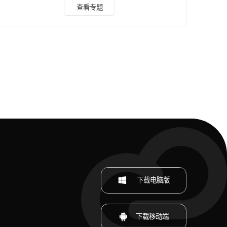
水印云 水印云的图片无损放大功能采用先进的图像处理技术
查看专题
和深度学习算法，确保在放大图片时不会丢失任何原始细节和
清晰度。无论是边缘的锐度、纹理的细腻度还是颜色的准确
性，都能得到完美保留，让放大后的图片质量几乎与原图无
异。 操作简单无需具备专业的图像处理技能，即可轻松上手
使用。具体为：上传图片、选择放大倍数，即可一键完成无损
放大处
下载电脑版
下载移动端