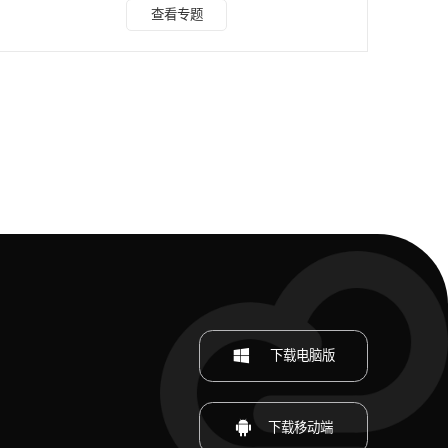
选中“将编排拼接在一起”复选框。3.单击“打开”，将拼接的编
查看专题
排增加到行列。 1.打开“媒体浏览器”面板。2.选择要拼接在一
起的资源。3.将选定资源拖动到行列，并注意行列底部显现的
选项。将文件放到显现如下文字的文本上：“拖放到此处，将
编排拼接在一起”。4.您还能够从桌面拖动资源来创建拼接的
编排。一个新拼接的编
下载电脑版
下载移动端