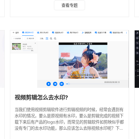
了两种视频去水印的方法，大家一起来看看吧。 方法一：借
查看专题
助工具：“水印云”进行视频去水印操作 一款专业去水印工具，
支持图片/视频去除水印，例如文字，logo，日期，人像，商
品，杂物等多种类型的水印，除水印后确保图片及视频的高质
量画质，该软件操作简单，界面简约，哪怕是零基础的新手也
能轻松搞定视频批量去水印。 1、打开工具，可以看
视频剪辑怎么去水印?
当我们使用视频剪辑软件进行剪辑视频的时候，经常会遇到有
水印的情况，要么是原视频有水印，要么是剪辑完成的视频下
载下来后有产品的logo水印，而常见的剪辑软件如剪映似乎都
没有专门的去水印功能，那么应该怎么去除视频水印呢？下面
的这个水印云去水印的方法适用于手机、电脑剪辑和快影、剪