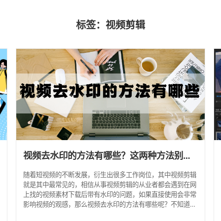
标签：视频剪辑
视频去水印的方法有哪些？这两种方法别错过！
随着短视频的不断发展，衍生出很多工作岗位，其中视频剪辑
就是其中最常见的，相信从事视频剪辑的从业者都会遇到在网
上找的视频素材下载后带有水印的问题，如果直接使用会非常
影响视频的观感，那么视频去水印的方法有哪些呢？不知道也
不要紧，今天为了帮大家解决视频去水印的问题，给大家整理