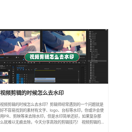
馈
视频剪辑的时候怎么去水印
视频剪辑的时候怎么去水印？剪辑师经常遇到的一个问题就是
好不容易找到的素材有文字、logo、台标等水印，你或许会使
用PR、剪映等来去除水印，但是水印简单还好，如果复杂那
么就难以无痕去除，今天分享高效的剪辑技巧！ 视频剪辑的
时候怎么去水印 视频剪辑的时候怎么去水印？课后收到老师