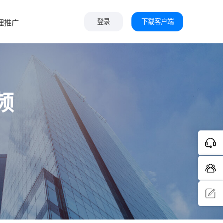
下载客户端
理推广
登录
频
问题反