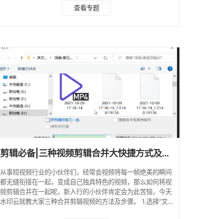
离等多种功能为一体的软件，它可以对视频的水印进行一键的
查看专题
去除，非常的方便！ 水印云怎么去水印呢？只需要下载水印
云客户端，选择视频去水印功能，上传需要去除的视频，框选
水印的区域，那么就能轻松快速的去除掉水印了！ 二.爱剪辑
1.爱剪辑提供特殊去水印功能，点击“叠加素材”-“去水印”-“添
加去水印区域”，选择“当前片
剪辑必备|三种视频剪辑合并大快捷方式及步骤
从事短视频行业的小伙伴们，经常会视频将每一帧绝美的瞬间
都无缝衔接在一起，变成自己独具特色的视频，那么如何将视
频剪辑合并在一起呢，新入行的小伙伴肯定会为此苦恼，今天
水印云就教大家三种合并剪辑视频的方法及步骤。 1.选择“文
件”>“添加源”。2.在对话框中选择要拼接在一起的资源，然后