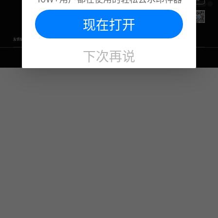
智能抠图
图片转文字
视频怎么去水印
联系我们
证件照
视频提取下载
代理推广
图片模糊变清晰
视频格式转换
现在打开
图片模糊变清晰
视频语音转文字
友情链接
图片去水印
视频去水印
一键抠图
去水印下载
视频转文字提取
免费配音软件
声音克隆
下次再说
地址：湖北省武汉市东湖新技术开发区关南园一路当代梦工厂4号楼10楼，邮箱：yinglin.wu@udreamtech.com
©2020武汉联合创想科技有限公司版权所有
鄂ICP备17031026号-8
鄂公网安备42018502007353
水印云专注
图片去水印
视频去水印
国内杰出者