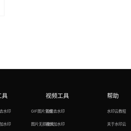
工具
视频工具
帮助
去水印
GIF图片生成
视频去水印
水印云教程
加水印
图片无损放大
视频加水印
关于水印云