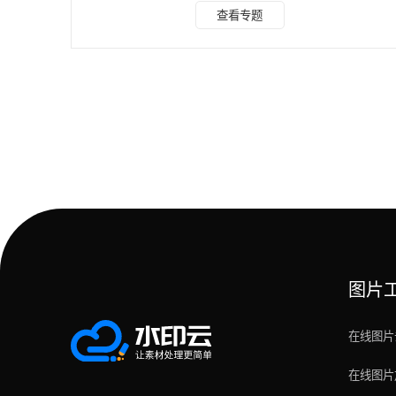
整”菜单，调整亮度、对比度及饱和度，为清晰化打下基础。
查看专题
2、应用锐化滤镜：选用“智能锐化”或“锐化边缘”滤镜，针对图
像细节进行增强。若存在噪点问题，可结合“降噪”滤镜，平衡
清晰度与画面纯净度，还可以尝试“高反差保留”滤镜结合
“USM锐化”，通过调整参数并利用“叠加”混合模式，进一步提
升照片清晰度
图片
在线图片
在线图片