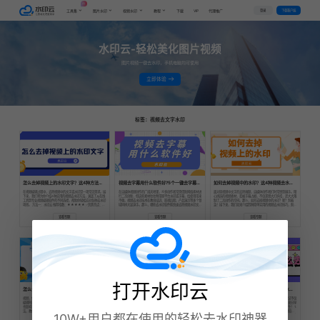
AI
VIP
登录
下载客户端
工具集
图片水印
视频水印
教程
下载
代理推广
水印云-轻松美化图片视频
图片视频一键去水印，手机电脑均可使用
立即体验
标签：视频去文字水印
怎么去掉视频上的水印文字？这4种方法轻松去视频水印！
视频去字幕用什么软件好?5个一键去字幕软件分享
如何去掉视频中的水印？这4种视频去水印方法值得一试！
在视频编辑过程中，去除视频中的文字或水印是一项常见需求。接
在自媒体视频创作的广阔天地里，众多创作者常需借助网络素材进
面对原视频中文字的去除难题，自媒体创作者们时常感到棘手。精
下来，我们将为你介绍4种实用的视频去水印方法，涵盖了从在线
行二次创新，但这些素材往往附带原平台水印或字幕，给使用带来
心挑选的视频素材，若被字幕占据，不仅美感大打折扣，还大大限
工具到专业视频编辑软件的不同选择，帮助你轻松应对各种去水印
不便。视频去水印技术在教育培训、影视后期、产品演示等多个领
制了二次创作的空间。那么，如何去掉视频中的水印？呢？别着
场景。 方法一：水印云 推荐指数：★★★★★ ✅优势亮点：采
域同样大显身手。那么，哪些去水印软件能快速去除视频水印文字
急！接下来，我们就来介绍四种简单实用的视频去水印技巧，助您
用先进 AI 技术，精准识别并去除水印，对画质损伤极小；支持批
呢？以下是五款超便捷的视频去水印工具，助您轻松摆脱视频中的
轻松实现这一目标。 方法一：水印云 水印云是一款功能强大的去
量处理，大大提高效率；操作简便，只需框选水印区域即可。 ✅适
水印和字幕。 工具一：水印云 水印云一款专门为去水印而设计的
水印工具，擅长图片/视频去水印，其中视频去水印功能非常强
查看专题
查看专题
查看专题
用人群：适合对视频画质要求高，且有大量视频去水印需求的用
AI工具，采用先进AI技术，支持快速且无损地去除视频水印，操作
大，视频中文字或水印位置固定且面积适中的水印能够轻松去除，
户，无论是专业人士还是普通爱好者都能轻松上手。 ✅操作步骤：
简便，无需专业知识。同时，它还支持批量处理，兼容多种视频格
且界面友好，操作简便，去水印效果出色，无论是初学者还是专业
1、打开水印云工具，点击“视频去水印”功能，并导入需要去水印
式，是去水印的得力助手。 操作步骤如下： 1、在电脑上安装并打
人士都能轻松上手。 操作步骤： 1、启动水印云软件，选择“视频
的视频。 2、使用工具中的框选功能，精准圈定视频中的水印文字
开水印云软件，在软件界面上，直接点击“视频去水印”功能，导入
去水印”功能，并上传待处理的视频文件。 2、利用选框工具精准
需要
标记文字或
打开水印云
怎么去掉视频上的文字水印？不妨试试这4种视频去水印方法！
视频去文字水印怎么去？这3个视频去水印方法简单好用！
视频，作为我们日常生活和工作中不可或缺的元素，时常在分享或
你是否曾为视频中碍眼的文字水印而烦恼？那些不必要的标记不仅
编辑时遇到令人不悦的水印问题。水印不仅破坏了视频的美观性，
遮挡了精彩内容，还影响了观赏体验。别担心，今天我们就来分享
也影响了我们的观看体验。今天，我们就来分享4款视频去水印方
三种简单又高效的视频去文字水印技巧，让你的视频重焕新生！ 1.
法，教你如何轻松摆脱视频上的水印文字，让你的视频作品更加清
水印云：在线视频去水印网站 水印云，这款专业的图像处理软
10W+用户都在使用的轻松去水印神器
爽、专业。 方法一：水印云 这是一款功能全面的AI图像处理软
件，是处理视频水印的得力助手。它不仅支持多种视频格式，更内
件，并内置了图片去水印，视频去水印，视频转文字，视频格式转
置了强大的视频去水印功能，让你轻松摆脱视频上的文字束缚。