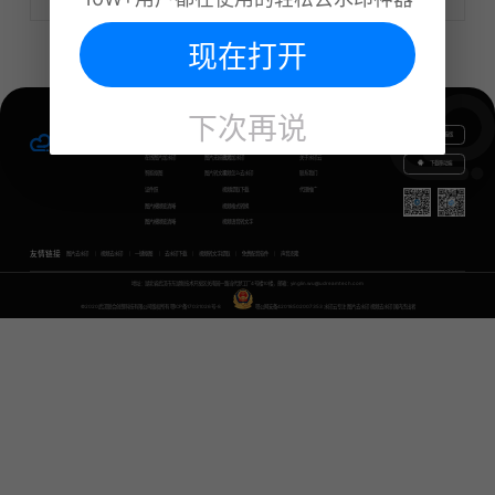
查看专题
查看专题
换等多种功能。其简洁的界面和简便的操作，使得各种水平的用户
操作教程： 1、打开水印云软件，选择“视频去水印”功能，上传你
都能轻松上手。 具体步骤如下： 1、打开水印云软件，点击“视频
的视频文件。 2、接着，根据文字水印出现的时间和位置，精确框
水印”功能，添加需要去除水印的视频。 2、在视频右侧选择“视频
选水印区域。设置完成后，点击“开始处理”按钮， 3、AI就会自动
去水印”选项，点击“添加去水印区域”，遮盖水印区域，并调整透
智能去除视频水印，稍等片刻，处理完成后会弹出提示框即默
明
现在打开
下次再说
图片工具
视频工具
帮助
下载电脑版
在线图片去水印
GIF图片生成
视频去水印
水印云教程
在线图片加水印
图片无损放大
视频加水印
关于水印云
下载移动端
智能抠图
图片转文字
视频怎么去水印
联系我们
证件照
视频提取下载
代理推广
图片模糊变清晰
视频格式转换
图片模糊变清晰
视频语音转文字
友情链接
图片去水印
视频去水印
一键抠图
去水印下载
视频转文字提取
免费配音软件
声音克隆
地址：湖北省武汉市东湖新技术开发区关南园一路当代梦工厂4号楼10楼，邮箱：yinglin.wu@udreamtech.com
©2020武汉联合创想科技有限公司版权所有
鄂ICP备17031026号-8
鄂公网安备42018502007353
水印云专注
图片去水印
视频去水印
国内杰出者