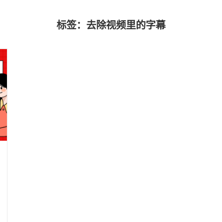
标签：去除视频里的字幕