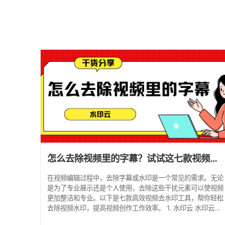
怎么去除视频里的字幕？试试这七款视频去水印工具！
在视频编辑过程中，去除字幕或水印是一个常见的需求。无论
是为了专业展示还是个人使用，去除这些干扰元素可以使视频
更加整洁和专业。以下是七款高效视频去水印工具，帮你轻松
去除视频水印，提高视频创作工作效率。 1. 水印云 水印云是
一款功能强大的视频去水印软件，界面简洁，操作简便，支持