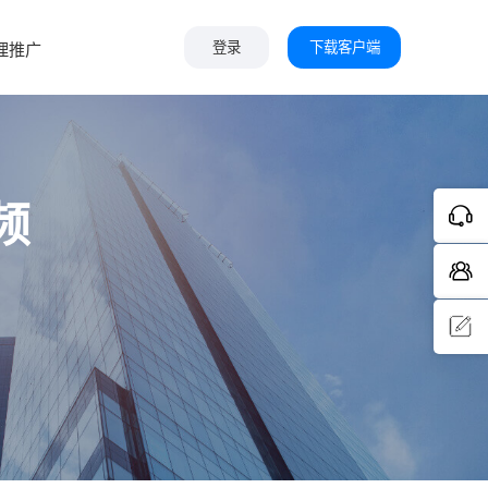
下载客户端
理推广
登录
频
问题反
馈