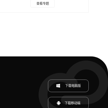
能全面的素材处理软件，不仅在图片处理方面表现出色，在视
查看专题
频转文字领域也毫不逊色。它支持多种格式（MP4 等）音视
频转文字，一键上传即可快速生成文本，并且支持中日韩等多
种语言，识别准确高效。无论是日常的视频会议记录，还是外
语学习资料的文字提取，它都能轻松应对。 二、剪映 剪映作
为一款广受欢迎的视频编辑软件，其功能不断拓展
下载电脑版
下载移动端