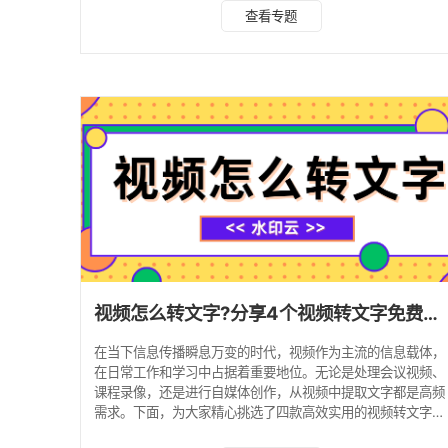
水印云 推荐指数：⭐⭐⭐⭐⭐ 介绍：一款专业的视频转文字工
查看专题
具，同时具备视频去字幕功能。能快速提取视频中的字幕，识
别准确率高，支持链接和本地视频转文字，可在 1 分钟内从 1
小时的视频中提取出字幕，并支持在线查看和编辑文本。集视
频去水印、图片去水印、抠图、视频转文字于一体，是职场人
士、学生及影视爱好者的得力助手。 操作指南
视频怎么转文字?分享4个视频转文字免费软件!
在当下信息传播瞬息万变的时代，视频作为主流的信息载体，
在日常工作和学习中占据着重要地位。无论是处理会议视频、
课程录像，还是进行自媒体创作，从视频中提取文字都是高频
需求。下面，为大家精心挑选了四款高效实用的视频转文字软
件，让文字提取工作变得轻松简单，快速提升你的工作效率。