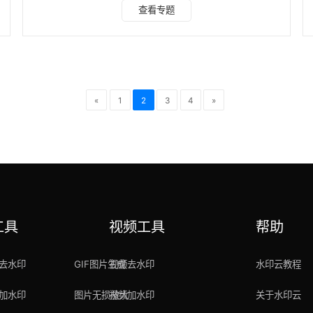
款简单好用的视频转文字免费软件，让你一键提取视频文字，
查看专题
提高工作效率。 一、水印云 水印云是一款功能丰富的AI图像
处理工具，提供了视频转文字功能，基于海量数据与先进算
法，打造专属语音识别模型，识别准确率高达 98%。操作便
捷，无论是导入本地视频或粘贴链接，选定输出语言，即可一
键将视频语音精准转为文字，还能智能分析标点断句 。 操
«
1
2
3
4
»
工具
视频工具
帮助
去水印
GIF图片生成
视频去水印
水印云教程
加水印
图片无损放大
视频加水印
关于水印云