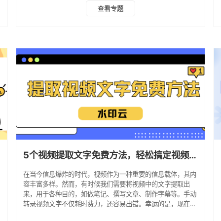
学习效率。接下来，就为大家分享6款免费的视频转文字软
查看专题
件，帮助你轻松实现视频内容的文字转换。 1、水印云 水印云
是一款功能强大且实用的工具，在视频转文字方面表现十分出
色。它依托海量数据与先进算法，精心打造了适用于音视频场
景的专属语音识别模型，识别准确率高达 98%，还具备智能
分析标点、断句的贴心功能 。 使用步骤如下： 1、打
5个视频提取文字免费方法，轻松搞定视频转文字！
在当今信息爆炸的时代，视频作为一种重要的信息载体，其内
容丰富多样。然而，有时候我们需要将视频中的文字提取出
来，用于各种目的，如做笔记、撰写文章、制作字幕等。手动
转录视频文字不仅耗时费力，还容易出错。幸运的是，现在有
许多视频转文字的免费软件可以帮助我们轻松解决这个问题。