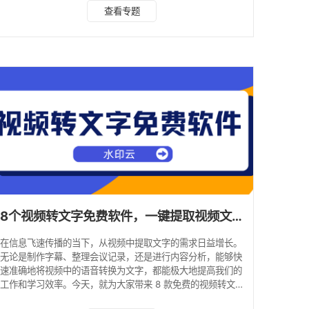
频转文字功能也毫不逊色。它支持中英文视频转文字，准确率
查看专题
较高，操作也非常简便。无论你是学生、职场人士还是普通用
户，水印云都能满足你对于视频转文字的需求。使用水印云进
行视频转文字时，只需找到需要提取文案的视频，复制其视频
链接，然后打开水印云软件，选择 “视频转文字” 功能即可。
因其直观易用的界面和卓越的功能，水印云在国内积
8个视频转文字免费软件，一键提取视频文字！
在信息飞速传播的当下，从视频中提取文字的需求日益增长。
无论是制作字幕、整理会议记录，还是进行内容分析，能够快
速准确地将视频中的语音转换为文字，都能极大地提高我们的
工作和学习效率。今天，就为大家带来 8 款免费的视频转文字
软件，助你一键提取视频文字。 一、水印云 水印云是一款功