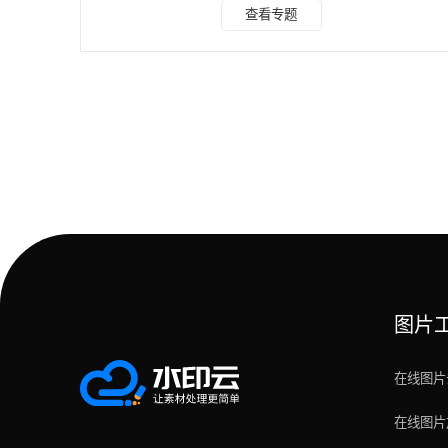
1. 水印云 水印云在视频转文字领域实力超群，不仅支持通过
查看专题
视频链接直接提取文字，还能精准实现视频语音到文字的转
换。提取出的文字排版规范、语义连贯，而且支持在线自定义
编辑，充分满足个性化需求，使用体验极佳。 操作步骤： 1、
启动水印云软件，在首页醒目位置找到 “视频转文字” 功能选
项，点击进入操作界面。 2、软件提供链接转
图片
在线图片
在线图片