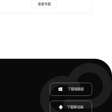
印云 水印云是一款功能强大的水印去除工具，特别适合个人
查看专题
用户以及需要批量处理大量视频的工作者。它最大的优势在于
支持批量去除视频水印，而且操作简便，效率超高。 操作步
骤： 1、打开水印云软件，找到并点击选择 “视频去水印” 功
能，点击 “添加文件” 按钮，从你的设备中挑选需要去水印的
视频文件进行导入。 2、在视频编辑页
下载电脑版
下载移动端