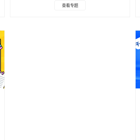
个免费的视频去水印软件，帮助你轻松解决水印困扰。 1、水
查看专题
印云 水印云是一款功能全面且操作简便的视频去水印软件，
支持多种平台和设备使用，无论是电脑还是手机都能轻松应
对。它采用了先进的人工智能 AI 和大数据技术，不仅能去除
本地视频水印，还支持抖音、西瓜视频等众多平台短视频的无
水印下载。 操作教程： 1、打开水印云软件，点击进入
费