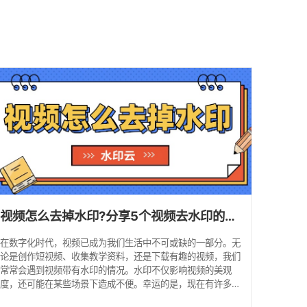
视频怎么去掉水印?分享5个视频去水印的免费方法!
在数字化时代，视频已成为我们生活中不可或缺的一部分。无
论是创作短视频、收集教学资料，还是下载有趣的视频，我们
常常会遇到视频带有水印的情况。水印不仅影响视频的美观
度，还可能在某些场景下造成不便。幸运的是，现在有许多免
费工具可以帮助我们去除视频水印。本文将为您介绍5个实用