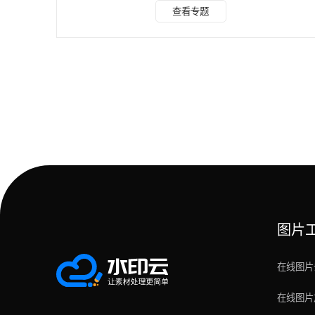
于支持批量去除视频水印，操作简便且效率极高，无论是个人
查看专题
用户偶尔处理视频，还是专业工作者需批量处理大量视频，都
能完美适配。 操作指南 1、启动水印云软件，在功能选项中精
准点击 “视频去水印”，从本地存储中选取需去水印的视频进行
导入。 2、视频导入后，点击 “新建去水印区域”，通过鼠标拖
动精准圈定视频水印所在区域，在时长
图片
在线图片
在线图片