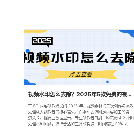
视频水印怎么去除？2025年5款免费的视频去水印工具实测！
在 5G 内容创作爆发的 2025 年，视频素材的二次创作与高效
处理成为创作者的核心需求，而水印去除则是内容加工的第一
道关卡。据行业数据显示，专业创作者每周平均花费 4.2 小
处理水印问题，选择合适的工具能将这一时间缩短 60% 以
上。本文精选 5 款主流视频去水印工具，从技术性能到实际