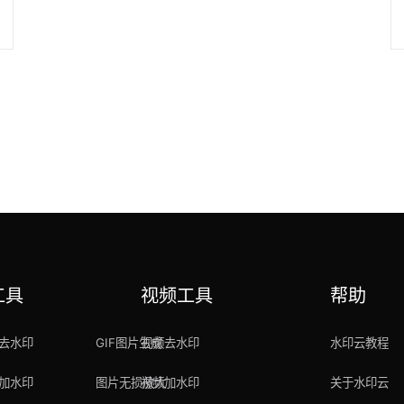
工具
视频工具
帮助
去水印
GIF图片生成
视频去水印
水印云教程
加水印
图片无损放大
视频加水印
关于水印云