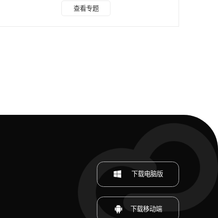
一、水印云 水印云是一款功能强大的AI图像处理软件，其AI
查看专题
抠图功能在制作证件照方面表现卓越，不仅提供超多底色还包
含各种场景的尺寸，并且同时提供网页端和电脑端，使用起来
极为方便。 具体操作步骤如下： 1、打开水印云软件，在工具
大全中找到 “证件照” 选项，并进入操作页面。 2、点击上传
需要制作证件照的照片，照片上传完成后，
下载电脑版
下载移动端