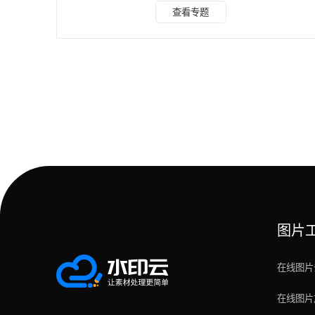
求。今天，就为大家介绍5款实用的AI工具，让你一键生成高
查看专题
质量的证件照。 1.水印云 水印云是一款功能强大的AI图像处
理软件，其证件照功能能够实现发丝级的精准抠图，即使人物
头发细节丰富，也能完美分离主体与背景，整个操作流程简单
易懂，还提供多种常见底色，满足不同证件类型对底色的要
求。同时，预设了大量不同场景的尺寸模板，无需手动
图片
在线图片
在线图片