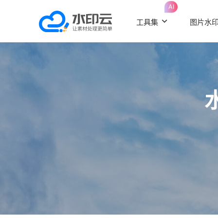
AI
工具集
图片水