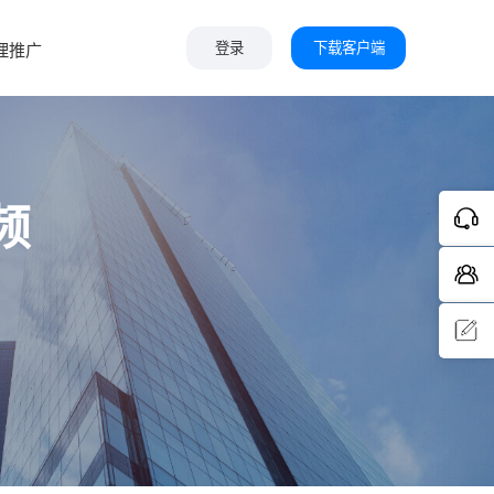
下载客户端
理推广
登录
频
问题反
馈