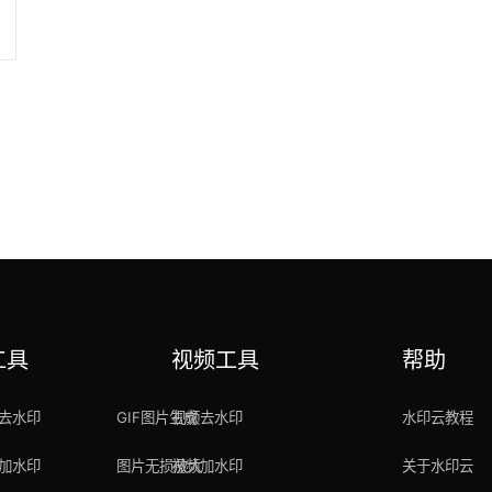
工具
视频工具
帮助
去水印
GIF图片生成
视频去水印
水印云教程
加水印
图片无损放大
视频加水印
关于水印云