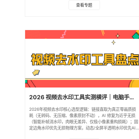
处理的契机，我把手机小程序、网页在线平台、电脑客户端各
查看专题
类免费工具逐一实测，重点对比两款常用免安装移动端工具
——水印云管家与牛马字幕的实际表现。下文将按照使用频次
与适用场景划分，先分享移动端即时解析方案，再介绍网页应
急工具，最后补充电脑端精细化处理方式。 移动端免安装小
程序：日常素材处理首选 手机端去水印需求，大
2026 视频去水印工具实测横评｜电脑手机真实对比，零画质损耗！ ​
2026年视频去水印核心选型逻辑：链接直取为真正零画质损
耗（无转码、无压缩、像素原封不动），AI 修复为近乎无损
（智能补帧消水印，肉眼无差异、仅极小像素重构损耗）；固
定边角水印优先无损物理方案，动态/全屏半透明水印优先AI
修复方案，拒绝盲目AI导致的画面糊化、色彩偏差问题。 基