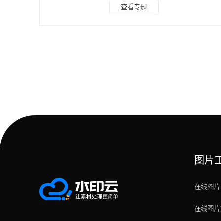
础科普：什么是真正无损去水印（0损耗/微损耗区分） 绝大
查看专题
多数用户踩坑的核心原因，是混淆了“无损去水印”和“无痕去水
印”，2026年行业通用实测判定标准明确，两类方案损耗边界
清晰。 1. 真正零画质损耗（0损耗） 无任何二次编码、无像
重构、无码率压缩，工具不修改视频原始画面数据，仅通过技
术手段剥离平台水印图层、裁剪冗
图片
在线图片
在线图片