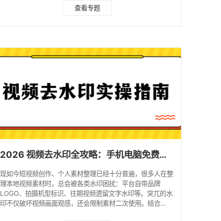
类去水印工具，筛选出10款兼顾实用性、画质、操作性的优质
查看专题
软件，涵盖电脑、手机双平台，适配新手日常使用、自媒体批
量剪辑、专业素材精修等全场景，零基础也能快速上手。
一、电脑端去水印工具（高清/长视频/专业剪辑首选） 电脑端
工具的核心优势在于处理精度高、画质损耗极低、支持4K高
清及长视频渲染，非常适合自媒体批量素材处理、专业短视频
2026 视频去水印全攻略：手机电脑免费工具实操教程
现如今短视频创作、个人素材整理已经十分普遍，很多人在整
理本地视频素材时，总会被各类水印困扰：平台自带品牌
LOGO、拍摄机型标识、往期视频遗留文字水印等。突兀的水
印不仅破坏视频画面观感，还会限制素材二次使用。结合
2026 年最新实测工具与实操经验，本文整理零基础简易处