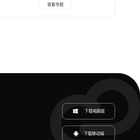
理、AI 智能无痕去除、剪辑软件自带功能三大类方法，覆盖
查看专题
手机、电脑全平台操作教程。 一、基础简易方案：裁剪 + 遮
挡，零基础快速上手 无需复杂专业工具，依靠剪映、快影等
常用剪辑软件就能操作，适合处理边角水印，分为画面裁剪、
贴纸模糊遮挡两种方式。 1. 画面裁剪（水印在画面四角、边
缘） 水印位于画面左上角、右下角等边缘区域，裁
下载电脑版
下载移动端