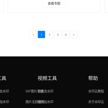
按微信小程序、电脑客户端、在线网页三大场景进行全维度横
查看专题
向实测。严格区分零无损解析、裁剪去除、AI智能修复三大核
心技术，结合低配设备运行数据、全类型水印适配方案、版权
素
合规细则，附带完整工具打分表，兼顾新手易用性与专业创作
需求，所有结论均为真机实测，无软文虚标。 核心测评维
度：画质无损度、水印清除干净度、运行流畅度、批量处
«
1
2
3
4
»
工具
视频工具
帮助
去水印
GIF图片生成
视频去水印
水印云教程
加水印
图片无损放大
视频加水印
关于水印云