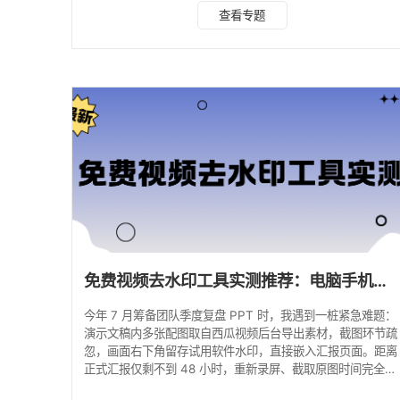
链接解析：抓取平台原始无水印源文件，无损画质，仅适用于
查看专题
公开短视频链接； AI 像素修复涂抹：对本地视频逐帧重建画
面，适配内嵌水印、动态字幕，存在轻微画面修复痕迹。 本
篇全部工具均为本人真机实测，优先推荐牛马字幕、水印云两
款兼顾便捷性与安全性的工具，全文整理操作流程、适用边
界，适合创作者收藏备查。 一、图片与短视频去
免费视频去水印工具实测推荐：电脑手机在线工具亲测盘点
今年 7 月筹备团队季度复盘 PPT 时，我遇到一桩紧急难题：
演示文稿内多张配图取自西瓜视频后台导出素材，截图环节疏
忽，画面右下角留存试用软件水印，直接嵌入汇报页面。距离
正式汇报仅剩不到 48 小时，重新录屏、截取原图时间完全不
够，只能寻找高效方案清理图片与视频水印。 趁着这次应急