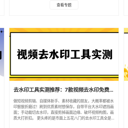
大类去水印方案：微信小程序、在线网页工具、专业AI工具、
查看专题
剪辑软件，覆盖手机、电脑多场景需求，8款主流工具横向对
比，帮大家避开各类套路，按需挑选最合适的工具。 一、三
类主流视频去水印方法，适配不同使用场景 1. 链接解析法
（全网短视频首选） 适用平台：全网国内外200+主流短视频
平台提取无水印高清视频。 操作逻辑：复制视频
去水印工具实测推荐：7款视频去水印免费工具，建议收藏！ ​
做短视频剪辑、自媒体新手、素材收藏的朋友，大概率都被水
印狠狠折磨过！刷到优质素材想保存，自带平台大水印遮挡画
面；手动裁切去水印，直接剪掉画面边缘、破坏视频构图，画
质大打折扣。 更头疼的是市面上五花八门的去水印工具全是
坑：要么免费版画质严重压缩、模糊卡顿；要么前期免费，导