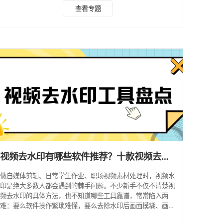
在线网页工具、剪辑软件，适配手机随手处理、电脑批量制
查看专题
作、离线应急等不同场景。下文结合真实使用体验，详细拆解
8款主流工具优缺点，按需选择即可。 一、三类主流视频去水
印方法，适配不同使用场景 1.链接解析法（全网短视频首选）
适合抖音、快手、视频号、小红书等平台线上短视频素材。操
作逻辑：复制视频分享链接，粘贴至工具直接解析，获取
视频去水印有哪些软件推荐？十款视频去水印工具测评盘点，亲测好用！
做自媒体剪辑、日常学生作业、职场视频素材处理时，视频水
印是绝大多数人都会遇到的棘手问题。不少新手不仅不清楚视
频去水印的具体方法，也不知道哪些工具靠谱，常常陷入两
难：要么软件操作繁琐难懂，要么去除水印后画面模糊、画质
受损严重。 为解决大家的素材处理痛点，我全程真实实测各