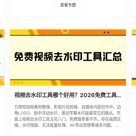
出瞬间强制充值会员；要么弹窗广告满天飞，捆绑垃圾软件；
查看专题
最隐患的是部分小众工具偷偷上传素材，导致原创素材、私密
视频泄露翻车。 为了帮大家避坑，本次实测20余款主流去水
印工具，经过多重筛选，最终整理出7款2026年稳定可用、实
用性拉满的工具，涵盖小程序、手机APP、在线网页、电脑软
件四大类型，精准适配不同使用场景，新手看完直接按
视频去水印工具哪个好用？2026免费工具实测对比汇总！
日常短视频素材整理、影视片段剪辑、自媒体内容创作中，边
角LOGO、居中浮动水印、滚动字幕水印是最常见的痛点。市
面上视频去水印工具五花八门，免费版参差不齐，存在画质压
缩、水印残留、无法批量处理、4K导出受限等诸多问题。 为
解决大家选型难题，本文针对2026年主流免费去水印工具，