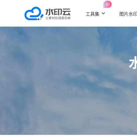
AI
工具集
图片水