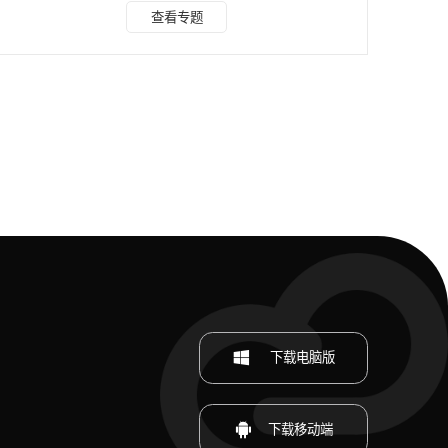
痕修复”双重突破，为解决这一痛点提供了更优方案。本次实
查看专题
测覆盖微信小程序、桌面端、网页端全场景，精选5款热门视
频去水印工具，通过1080P/4K动态/静态水印样本测试，从推
荐指数、核心特点、优势、适用场景、操作流程5大维度进行
全面拆解，帮你快速找到适配工具。 一、2025实测5款热门
视频去水印工具详细测评 1. 水印
下载电脑版
下载移动端