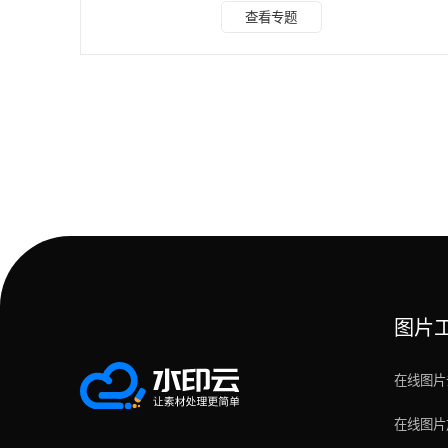
真机实测，按手机端 APP、免安装在线网页、全端适配小程
查看专题
序 / 电脑软件三大板块分类，每一款都附上详细操作步骤、适
配场景与客观使用局限，全程只讲解免费基础功能，无营销夸
大话术，所有工具仅供个人素材学习、收藏使用。 一、手机
端免费去水印 APP（安卓 iOS 通用） 两款主流手机软件，一
款图文视频全能处理，一款纯视频
图片
在线图片
在线图片