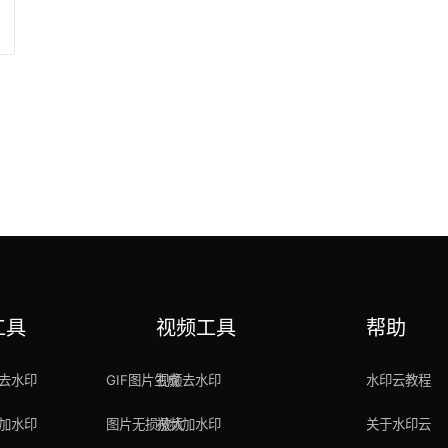
工具
视频工具
帮助
去水印
GIF图片生成
视频去水印
水印云教程
加水印
图片无损放大
视频加水印
关于水印云