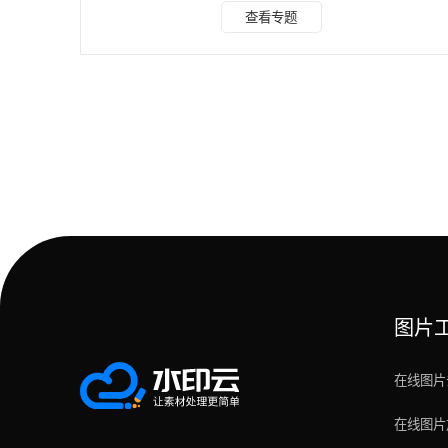
点介绍一下ae剪切快捷键： AE剪切视频的快捷键： 1. 删除前
查看专题
一部分alt+【 2. 删除后一部分alt+】 3. 裁切是：
ctrl+shift+D 4. 打开项目 Ctrl+O 5. 打开项目时只打开项目
窗口按住Shift键 6. 打开上次打开的项目Ctrl+Alt+Shift+P
7.
图片
在线图片
在线图片