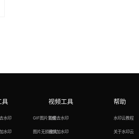
工具
视频工具
帮助
去水印
GIF图片生成
视频去水印
水印云教程
加水印
图片无损放大
视频加水印
关于水印云