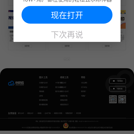
查看专题
查看专题
查看专题
效识别。而且处理后的视频画质损失小，能最大程度保留原视频的
泛，无论是静态的文字水印、图标水印，还是字幕的水印，水印云
入需要去除水印的视频文件，如果是主流平台的视频直接导入短视
清晰度和色彩质感，同时支持多种常见视频格式，兼容性较强。
都能较好地应对。 去除视频水印教程： 1、打开水印云软件后，找
频链接，进行提取下载。 2、在视频画面中框选水印区域，软件支
去视频水印操作步骤如下： 1、进入水印云的视频去水印相关功能
到视频去水印的相关功能入口。上传需要去水印的视频文件。 2、
持多区域选择，如果视频中存在多个水印，可以依次框选。同时，
界面，选择需要处理的视频文件并上传； 2、上传完成后，点击
点击“新建去水印区域”框选出视频中想要去除的视频水印内容，并
根据水印在视频中的出现时段，调整水印框选时段参数，点击 “
“新建去水印
设
现在打开
下次再说
视频中的文字怎么去掉？这4种视频去水印方法推荐使用！
视频去水印怎么去？分享6个视频去水印免费软件！
怎么去除视频水印？这5款视频去水印工具轻松搞定！
在视频编辑过程中，去除视频中的文字或水印是一项常见需求。接
在当今数字化时代，视频已成为信息传播和娱乐的重要载体。但我
对于热爱视频剪辑或沉迷刷视频的小伙伴来说，视频水印堪称一大
下来，我们将为你介绍4种实用的视频去水印方法，涵盖了从在线
们在获取视频素材时，常常会遇到水印问题，这些水印不仅影响了
“视觉阻碍”。水印不仅破坏画面美感，还可能影响视频内容的呈现
工具到专业视频编辑软件的不同选择，帮助你轻松应对各种去水印
视频的美观度，还可能在某些情况下限制了我们对视频的使用。无
效果。别担心！互联网上藏着许多免费的视频去水印神器，无论是
场景。 一、水印云 水印云是一款功能强大的在线视频去水印工
论是用于个人创作、学习还是商业用途，去除视频水印都是一项常
小白还是专业人士，都能找到趁手的工具。下面就为大家分享8款
具，以其操作简便、处理效果出色而受到广泛欢迎。它利用先进的
见且必要的操作。接下来，就为大家分享6个免费的视频去水印软
实用的视频去水印工具，快来看看哪款适合你吧！ 一、水印云 水
AI 技术，能够自动识别并去除视频中的文字、logo 等水印，支持
件，帮助你轻松解决水印困扰。 1、水印云 水印云是一款功能全面
印云凭借先进的 AI 技术脱颖而出，是一款功能强大的视频去水印
查看专题
查看专题
查看专题
多种视频格式，无需复杂的安装和设置，打开网页即可使用。 操
且操作简便的视频去水印软件，支持多种平台和设备使用，无论是
软件。它不仅能实现快速、无损去除视频水印，还能处理图片水
作步骤： 1、打开水印云网站，找到视频去水印功能入口，点击
电脑还是手机都能轻松应对。它采用了先进的人工智能 AI 和大数
印，一站式满足多种需求。 操作步骤： 1、打开水印云软件，选择
“上传视频” 按钮，选择需要处理的视频文件。 2、上传完成后，
据技术，不仅能去除本地视频水印，还支持抖音、西瓜视频等众多
“视频去水印” 功能，点击 “添加文件”，导入需要处理的视频。
点击右上角的 “新建去水印区域”，根据水印的位置及大小创
平台短视频的无水印下载。 操作教程： 1、打开水印云软件，点击
2、点击 “新建去水印区域”，通过鼠标拖拽精准框选水
进入
←
→
图片工具
视频工具
帮助
下载电脑版
在线图片去水印
GIF图片生成
视频去水印
水印云教程
在线图片加水印
图片无损放大
视频加水印
关于水印云
下载移动端
智能抠图
图片转文字
视频怎么去水印
联系我们
证件照
视频提取下载
代理推广
图片模糊变清晰
视频格式转换
图片模糊变清晰
视频语音转文字
友情链接
图片去水印
视频去水印
一键抠图
去水印下载
视频转文字提取
免费配音软件
声音克隆
地址：湖北省武汉市东湖新技术开发区关南园一路当代梦工厂4号楼10楼，邮箱：yinglin.wu@udreamtech.com
©2020武汉联合创想科技有限公司版权所有
鄂ICP备17031026号-8
鄂公网安备42018502007353
水印云专注
图片去水印
视频去水印
国内杰出者