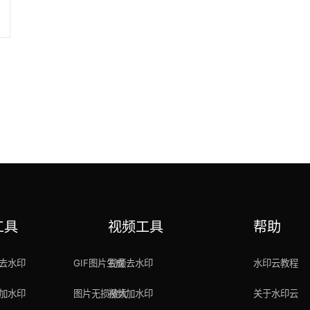
工具
视频工具
帮助
去水印
GIF图片生成
视频去水印
水印云教程
加水印
图片无损放大
视频加水印
关于水印云