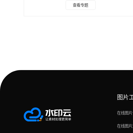
录，点击“图片去水印”功能。 步骤二：点击“添加文件”，并本
查看专题
地上传有白色水印的图片; 步骤三：选择左上角框选工具框选
白色水印部分，选择右上角“开始去水印”，去除水印后，下载
文件保存本地电脑即可。 方法二：使用PS 如何使用
Photoshop删除图片上的白色水印 打开Photoshop软件，导
入带有白色水印的图片材料
图片
在线图片
在线图片