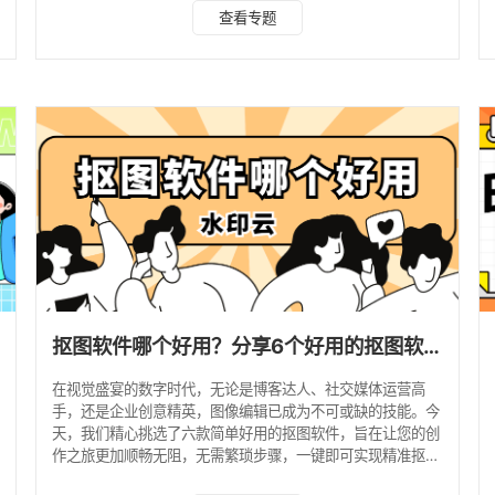
驭这项技能！ 1. 水印云 水印云不仅有电脑版，同时还有手机
查看专题
APP，对于追求便捷与高效的你来说无疑是最佳选择。无需复
杂操作，即刻享受智能抠图的乐趣。 操作步骤： 1、打开水印
云APP，选择“智能抠图”功能。 2、上传照片，AI将自动识
别，一键移除背景，保留完好的细节边缘。 3、完成抠图后还
可以进行换底色，换背景，调整合适
抠图软件哪个好用？分享6个好用的抠图软件！
在视觉盛宴的数字时代，无论是博客达人、社交媒体运营高
手，还是企业创意精英，图像编辑已成为不可或缺的技能。今
天，我们精心挑选了六款简单好用的抠图软件，旨在让您的创
作之旅更加顺畅无阻，无需繁琐步骤，一键即可实现精准抠
图，让灵感自由飞翔。 1. 水印云 水印云一款专注于图片视频