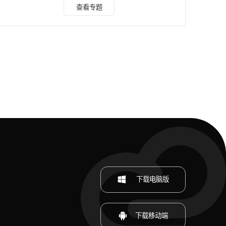
时智能抠图功能，凭借其强大的AI智能识别技术，瞬间捕捉印
查看专题
章轮廓，一键完成精细抠图，获得用户一致好评。操作简便，
即便是新手也能快速上手，享受即刻抠图的乐趣。 步骤如
下： 1、在浏览器中搜索“水印云”在工具集中点击进入“智能抠
图”。 2、将需要抠的公章图片，进行上传，AI就会智能抠
图，快速移除背景，保留边缘细节
下载电脑版
下载移动端