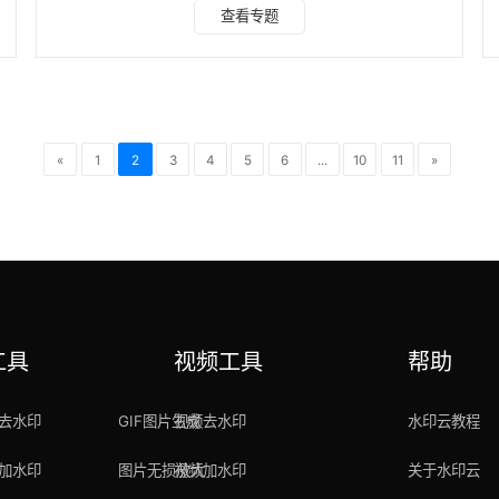
去水印的专业软件，其中包含的抠图功能也很强大，只需简单
查看专题
上传图片，AI即刻自动识别并精细处理，连发丝细节都能完美
呈现。无需PS基础，轻松换换底色换背景，让图像编辑变得
前所未有的简单快捷。 亮点：在线即用，无需下载；智能精
细化抠图；操作简便，适合所有用户。 2. GIMP GIMP，全称
为GNU Image Manipul
«
1
2
3
4
5
6
...
10
11
»
工具
视频工具
帮助
去水印
GIF图片生成
视频去水印
水印云教程
加水印
图片无损放大
视频加水印
关于水印云