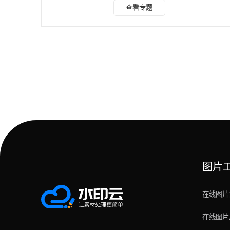
一款专业图像处理工具，其中智能抠图功能。结合强大的AI识
查看专题
别技术，能迅速捕捉图像主体，精准剥离背景，让抠图变得前
所未有的简单快捷。 操作步骤： 1、打开水印云软件，在首页
找到【智能抠图】功能，点击进入，并上传图片； 2、静待几
秒，AI将自动进行精准识别，智能移除背景； 3、如有需要，
还可以用过手动抠图，微调边缘细节；
图片
在线图片
在线图片