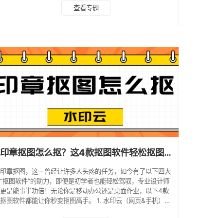
图像处理工具，其中抠图功能，凭借其强大的AI识别能力，能
查看专题
够瞬间捕捉印章边缘，实现一键精准抠图。无需复杂设置，只
需简单几步，即可将印章从背景中完美分离。无论是效率还是
效果，都让人赞不绝口。 操作步骤： 1、在浏览器或手机应用
里搜索并下载“水印云”软件，打开并点击“智能抠图”。 2、上
传含有印章的图片，AI就会精准识别，3
印章抠图怎么抠？这4款抠图软件轻松抠图！
印章抠图，这一曾经让许多人头疼的任务，如今有了以下四大
“抠图软件”的助力，即便是初学者也能轻松驾驭，专业设计师
更是能事半功倍！无论你是移动办公还是桌面作业，以下4款
抠图软件都能让你秒变抠图高手。 1. 水印云（网页&手机）
水印云一款专业图像处理软件，不仅支持图片视频去水印，同