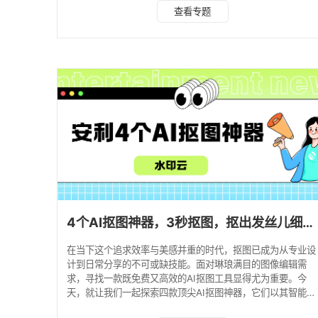
一：水印云 操作步骤： 1、下载并安装水印云软件，并打开，
查看专题
点击“智能抠图”功能。 2、从相册中选取目标图片上传，等待
AI自动识别并完成抠图，你将获得一张带有透明背景的图片。
3、还可以通过手动抠图里的涂抹和擦除方式来修改抠图结
果。 4、根据需要，可以直接保存透明图或换底色后的图片至
电脑或手机。 方法二：Clipping
4个AI抠图神器，3秒抠图，抠出发丝儿细节！
在当下这个追求效率与美感并重的时代，抠图已成为从专业设
计到日常分享的不可或缺技能。面对琳琅满目的图像编辑需
求，寻找一款既免费又高效的AI抠图工具显得尤为重要。今
天，就让我们一起探索四款顶尖AI抠图神器，它们以其智能、
精准及易用性，助你秒速完成抠图挑战！ 1. 水印云 水印云，