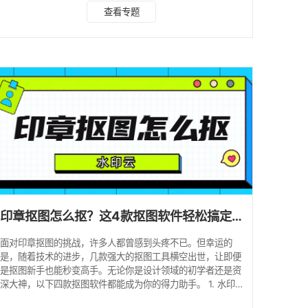
首先，在电脑或手机上打开“水印云”，在首页找到【智能抠
查看专题
图】功能按钮。 2、从电脑或手机中挑选出含有公章的图片，
点击导入。应用即刻自动识别并精准抠出公章，背景瞬间透
明。 3、您可以在界面上预览效果，还可以使用内置手动抠图
进行微调。 4、完成后预览效果，满意后可直接保存透明公章
图或者根据需求更换底色后进行保存。 方法
印章抠图怎么抠？这4款抠图软件轻松搞定！
面对印章抠图的挑战，许多人都曾感到头疼不已。但幸运的
是，随着技术的进步，几款强大的抠图工具横空出世，让即便
是抠图新手也能秒变高手。无论你是设计领域的初学者还是资
深大神，以下四款抠图软件都能成为你的得力助手。 1. 水印
云 一款集图片视频去水印，智能抠图，模糊变清晰于一体的