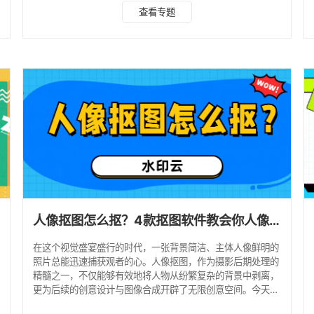
其强大的智能识别功能，在处理公章与背景对比鲜明的图片时
查看专题
尤为出色，让抠图过程变得既快速又精准，是办公人员的得力
助手。 2、抠图大神 面对复杂背景或带有透明度的公章，抠图
大神展现出非凡的能力，无需下载，打开即用。 通过深度学
习技术，它能精确分析图片细节，确保公章的完整性与清晰
度。即使公章与背景部分难以区分，用户也能利用
人像抠图怎么抠？4款抠图软件教会你人像抠图！
在这个视觉盛宴盛行的时代，一张背景简洁、主体人像鲜明的
照片总能迅速捕获观者的心。人像抠图，作为摄影后期处理的
精髓之一，不仅能够有效地将人物从纷繁复杂的背景中剥离，
更为后续的创意设计与图像合成开辟了无限创意空间。今天，
就来为大家分享4种高效便捷的人像抠图技巧，助力你轻松驾