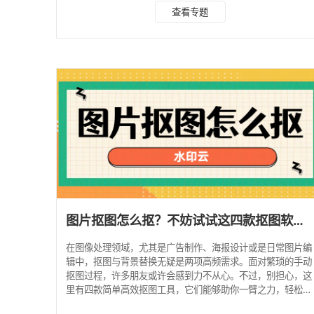
具，不仅支持图片去水印，视频去水印，视频转文字等功能，
查看专题
其中智能抠图功能也非常强大，非常适合需要快速处理抠图任
务的创作者，如电商图片制作或社交媒体内容发布等。 只需
上传图片，系统便能自动识别并快速分离出图像中的主体与背
景。无论是处理人物照片还是物品图片，它都能应对自如，甚
至对于复杂背景的抠图需求也能精准高效地完成。
图片抠图怎么抠？不妨试试这四款抠图软件！
在图像处理领域，尤其是广告制作、海报设计或是日常图片编
辑中，抠图与背景替换无疑是两项高频需求。面对繁琐的手动
抠图过程，许多朋友或许会感到力不从心。不过，别担心，这
里有四款简单高效抠图工具，它们能够助你一臂之力，轻松实
现快速抠图与背景更换，让你的创作流程更加顺畅。 方法