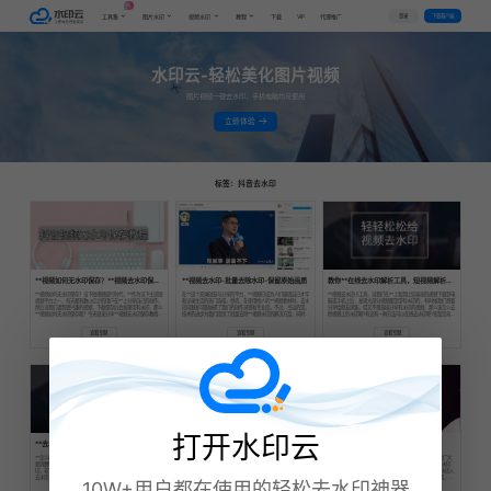
AI
VIP
登录
下载客户端
工具集
图片水印
视频水印
教程
下载
代理推广
水印云-轻松美化图片视频
图片视频一键去水印，手机电脑均可使用
立即体验
标签：抖音去水印
**视频如何无水印保存？**视频去水印保存教程
**视频去水印-批量去除水印-保留原始画质
教你**在线去水印解析工具，短视频解析去水印凤跖
**视频如何无水印保存？当下短视频盛行时代，**作为当下主流短
在**这个充满创意与分享的平台，**视频已成为人们展现自己才华
**视频去水印小工具，当我们在**上看到比较喜欢的视频下载到电
视频平台之一，每天都有数以亿计的用户在**上分享自己的创作，
和记录生活的热门选择。然而，在使用他人的**视频素材时，去水
脑或手机上后，发现大部分视频都是带有水印的，有时候我们想要
然后当我们遇到感兴趣的视频，下载保存后会发现带有水印，那么
印问题却可能妨碍了我们的创作灵感和专业度。不过，幸运的是，
分享给朋友凤跖，但又不想直接分享有水印的视频，那么该怎么去
**视频如何无水印保存呢？今天就来分享**视频无水印保存教程，
技术的进步为我们提供了批量去除**视频水印的解决方案，同时还
除视频上的水印呢?有没有一种方法可以在线去水印呢?答案是肯定
感兴趣的小伙伴不妨一起来看下吧！ **视频无水印保存教程如
能保留原始画质。让我们一起来了解这一解锁方法! 点击进入水印
的!下面，我将向你介绍一种非常简单的方法，让你轻松地在线去
下： 步骤1：打开**，找到想要保存的**视频，点击分享，复制链
云在线入口>>>视频去水印 手机端可以微信搜索公众号“水印云”
水印。 首先，你需要找到一个在线去水印的解析工具。这里，凤
查看专题
查看专题
查看专题
接 步骤2：搜索水印云，获取水印云软件，它有网页，桌面端，
后台在线处理。 水印云专门为**视频去水印而生，无需下载通过
跖推荐一个非常好用的工具：水印云视频去水印。这个工具非常简
手机端，任选一端，打开，并找到“视频提取” 步骤3：将复制的
网页就可以处理**视频去水印。 第一步：打开官网扫码登录选择
单易用，只需要将你想要去水印的**视频链接复制到输入框中，然
视频链接进行粘贴至输入框，点击“开始解析”加载几秒钟，就可以
视频提取， 第二步：从**平台复制链接，将刚才复制的链接粘贴
后点击“去水印”按钮，就可以轻松地在线去水印了。 点击进入水
直接保存**无水印视频了，保持了视频原
到下面的输入框点击链接解析，然
印云在线入口>>>视频去水印 手机端可以微
打开水印云
**去水印在线提取|**视频解析网址入口
**视频怎么去掉**的水印？**视频一键去水印
**保存的视频怎么去水印
**怎么提取无水印视频?现在短视频非常的火，我们会通过刷短视
我们平时刷**短视频，因某些工作或生活需要看到好看的视频想去
**是一款火爆的短视频APP，它的视频素材精彩纷呈，深受广大
频消磨时间，我们在**看到自己喜欢的视频下载到本地后却有水
保存下来给身边的好友们看或者用作素材，但保存视频后在视频的
用户的喜爱。但是，**视频都带有**的水印，如何去除**的水印
印，非常不满意。今天就来教你 **短视频解析去水印在线给视频
某个角落都有**水印，那么**的视频水印怎么去就成了一个难题，
呢？ **保存的视频怎么去水印 点击进入>>>水印云在线去水印入
去水印，超级简单!作为自媒体必备神器，这种工具当然少不了的
今天我就教大家如何快速去除**短视频的水印，其实这个方法不光
口 手机端可以搜索微信公众号“水印云”后台在线处理。 其实，去
10W+用户都在使用的轻松去水印神器
轻松去除视频水印，支持一键批量处理视频水印，无损画质。 别
是对于**，就连快手、小红书、微博、今日头条、西瓜视频、哔哩
除**视频的水印，可以通过软件来实现。首先，你可以在手机上下
着急，下面就让我来教大家水印云如何去视频水印，一起来看看
哔哩等等平台都通用哦~~ 下面就教大家水印云视频去水印一个比
载一款视频编辑软件，比如微软的PowerDirector，