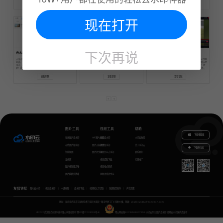
查看专题
查看专题
查看专题
吧! 下面使用**平台来示范(教程适用于全平台) 第一种 第一步:打
较实用且简单的方法，只需要三步即可。 点击进入》》》水印云
VivaVideo等。然后，打开软件，导入你想要去水印的**视频，
开**APP，找到要保存的视频/图片，点击分享按钮。然后复制链
在线视频去水印入口 手机端可以微信搜索公众号“水印云”后台在
点击“编辑”，在“覆盖”选项卡中选择“去水印”，然后点击“应用”，
接。 点击进入》》》水印云在线视频去水印入口 手机端可以微信
线处理。 第一步：打开**，找到我们想去水印的视频作品，然后
就可以去除**视频的水印了。 此外，如果你想要保存**视频，你
搜索公众号“水印云”后台在线处理。 第二步
点击右下角的分享图标，在弹出的页面里面，我们点击复制
也可以使用视频
现在打开
下次再说
去水印怎么弄(照片视频去水印教程合集)
怎么关闭自己短视频水印设置(短视频怎么关闭自己的水印）
​短视频网页版怎么去水印
去水印怎么弄？这个问题小编回答了很多次了，但还是有小伙伴不
怎么关闭自己短视频水印？在老版本的短视频中，用户可以自行设
短视频网页版怎么去水印？你可以使用水印云去水印软件，支持网
知道，来来，看好了，再分享一次，这次的教程包含了照片图片去
置自己的短视频视频是否需要添加水印，而新版本默认都会带来水
页在线去除短视频等平台的短视频水印，操作简单，还能批量去除
水印、视频去水印、短视频快手、微信小程序去水印等，快来看看
印，下载时无法直接去除，但是可以通过去水印解析软件来进行去
本地的图片和视频水印，非常的方便，快来一起下载看看吧！ 短
吧！手机端可以搜索微信公众号“水印云”后台在线处理。 去水印
除，下面我为你介绍具体的短视频怎么关闭自己的水印方法！ 怎
视频网页版怎么去水印 水印云网页版可在线解析提取无水印短视
怎么弄 图片去水印怎么弄 水印云 点击进入>>>水印云在线图片去
么关闭自己短视频水印设置 短视频的水印目前是无法关闭的，但
频，支持常见主流短视频平台，具体方法如下。 步骤1：打开短视
水印入口 我们还可以用专业去水印工具来去除水印，它有框选和
是可以去掉，下面为你带来短视频去掉水印的方法。 手机端：去
频APP或者电脑网页版，选择要去水印的视频，点击右下角的分
查看专题
查看专题
查看专题
涂鸦两种去水印模式 功能上又分为图片去水印、视频去水印、AI
水印小程序 短视频下载的视频去水印需要先打开手机里的微信
享按钮，找到复制链接。 步骤2：打开水印云网页版，点击【立即
去水印等，同时除了电脑客户端以外，还有水印云网页版和水印云
APP，然后点击上方搜索图标，搜索视频去水印，接着打开视频
体验】按钮找到【视频去水印】。 步骤3：进入去水印上传界面
小程序可以使用。 当水印处于纯色背景时，直接框选水印区域，
去水印小程序，粘贴短视频短视频链接后点击解析按钮即可。 短
后，粘贴复制的视频链接。点击解析链接(需要删除空格、中文部
水印就自动消失了，然后保存图片即可
视频无法关闭掉自己的水印，需要借助微信小程序 打开短视频，
分)。 步骤4：点击【下载解析视频】按钮，就可在线完成视频去
选择自己的视
水印
←
→
图片工具
视频工具
帮助
下载电脑版
在线图片去水印
GIF图片生成
视频去水印
水印云教程
在线图片加水印
图片无损放大
视频加水印
关于水印云
下载移动端
智能抠图
图片转文字
视频怎么去水印
联系我们
证件照
视频提取下载
代理推广
图片模糊变清晰
视频格式转换
图片模糊变清晰
视频语音转文字
友情链接
图片去水印
视频去水印
一键抠图
去水印下载
视频转文字提取
免费配音软件
声音克隆
地址：湖北省武汉市东湖新技术开发区关南园一路当代梦工厂4号楼10楼，邮箱：yinglin.wu@udreamtech.com
©2020武汉联合创想科技有限公司版权所有
鄂ICP备17031026号-8
鄂公网安备42018502007353
水印云专注
图片去水印
视频去水印
国内杰出者