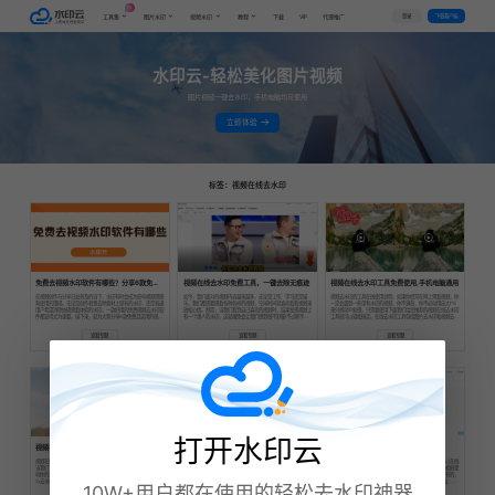
AI
VIP
登录
下载客户端
工具集
图片水印
视频水印
教程
下载
代理推广
水印云-轻松美化图片视频
图片视频一键去水印，手机电脑均可使用
立即体验
标签：视频在线去水印
免费去视频水印软件有哪些？分享6款免费视频去水印软件！
视频在线去水印免费工具，一键去除无痕迹
视频在线去水印工具免费使用,手机电脑通用
在视频创作与分享日益普及的当下，水印有时会成为影响视频观感
如今，我们面对的视频内容越来越多，无论是工作、学习还是娱
视频去水印的工具在线使用说明，如果你经常在网上观看视频，你
和使用的阻碍。无论是创作者想去除素材上原有的水印，还是普通
乐，我们都需要观看各种各样的视频，空闲时间就喜欢看看视频来
一定会遇到一些带有水印的视频，你不满意，你不必动用庞大PS
用户希望消除妨碍观看体验的水印，一款好用的免费视频去水印软
放松心情。然而，当我们看到自己喜欢的视频时，结果发现视频上
来兴师动众处理，只需要使用下面我们给您推荐的视频在线去水印
件都显得尤为重要。接下来，就为大家分享6款免费且实用的视频
有一个烦人的水印，这就难免会让我们感到很不舒服!不过呢不要
工具就可以轻松搞定。在线去水印工具包括图片去水印和视频去水
去水印软件。 一：水印云 水印云是一款功能全面且操作简便的视
焦虑，现在网络上已经涌现出大量的视频去水印软件，无论你是一
印，不少还可以批量处理噢!这个工具可以在手机和电脑上使用，
频去水印软件，支持多种平台和设备使用，无论是电脑还是手机都
位视频制作者还是一位观看视频的用户，这些视频在线去水印免费
非常适合那些需要频繁观看视频的人。 点击进入水印云在线入口
查看专题
查看专题
查看专题
能轻松应对。它采用了先进的人工智能 AI 和大数据技术，不仅能
工具都能为你提供良好的用户体验。希望这篇文章能够帮助到你。
>>>视频去水印 手机端可以微信搜索公众号“水印云”后台在线处
去除本地视频水印，还支持抖音、西瓜视频等众多平台短视频的无
水印云视频在线去水印免费工具支持大多数视频格式，除了去水印
理。 使用水印云在线去水印工具非常简单。首先，你需要打开水
水印下载。 操作步骤如下： 1、打开水印云软件，点击进入 “视频
功能，还拥有智能抠图，视频加字幕，视频格式转换等功能。也是
印云在线去水印工具。然后，你只需要将需要去水印的视频上传到
去水印” 操作界面，点击上传按钮，选择本地需要去水印的视频文
一个非常方便的网站工具，大家如果在电脑上保存了带水印的视
工具中，等待一段时间，工具就会自动去除视频中的水
件
频，就可以用这款工
打开水印云
视频在线去水印官网,一键在线视频去水印网址
在线去除视频水印网址
视频在线去水印网址,如果你经常在网上观看视频，你一定会遇到
在线去除视频水印网址我推荐你使用水印云，因为它不仅可以在线
当我们下载视频的时候，要么会有平台的水印，这些水印可能会影
解析去除主流短视频平台的水印，而且还支持去除本地文件相册里
响你的观看体验，甚至会影响你的工作。很多小伙伴们还不知道怎
的视频水印，手机电脑通用，这是很多其它去水印网站所没有的，
么去水印，那么你可以看看下面水印云在线去水印官网攻略和教
功能很强大，一起看看吧！ 在线去除水印视频网址 官方网站：
10W+用户都在使用的轻松去水印神器
程! 水印云在线去水印官网提供了简单、快速的去水印功能。它们
https://www.shuiyinyun.com 网站功能：视频去水印、视
不需要安装任何软件，只需上传图片并按照指示操作，即可轻松去
频在线解析去水印、图片去水印、视频图片加水印、抠图、视频格