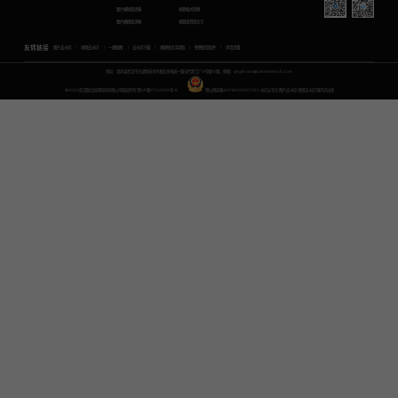
图片模糊变清晰
视频格式转换
图片模糊变清晰
视频语音转文字
友情链接
图片去水印
视频去水印
一键抠图
去水印下载
视频转文字提取
免费配音软件
声音克隆
地址：湖北省武汉市东湖新技术开发区关南园一路当代梦工厂4号楼10楼，邮箱：yinglin.wu@udreamtech.com
©2020武汉联合创想科技有限公司版权所有
鄂ICP备17031026号-8
鄂公网安备42018502007353
水印云专注
图片去水印
视频去水印
国内杰出者