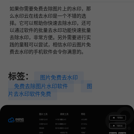
如果你需要免费去除图片上的水印，那
么水印云在线去水印是一个不错的选
择。它可以帮助你快速去除水印，还可
以通过软件的批量去水印功能快速批量
去除水印，非常方便。另外需要进行实
践的童鞋可以尝试，相信水印云图片免
费去水印的手机软件会令你满意的。
标签：
图片免费去水印
免费去除图片水印软件
图
片去水印软件免费
图片工具
视频工具
帮助
下载电脑版
在线图片去水印
GIF图片生成
视频去水印
水印云教程
在线图片加水印
图片无损放大
视频加水印
关于水印云
下载移动端
智能抠图
图片转文字
视频怎么去水印
联系我们
证件照
视频提取下载
代理推广