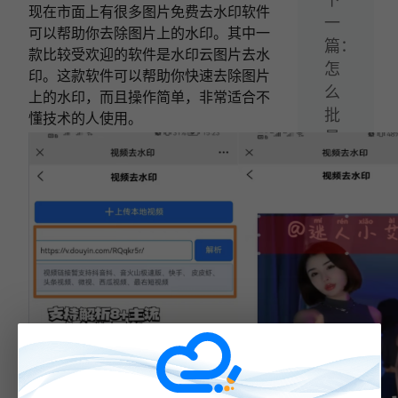
现在市面上有很多图片免费去水印软件
一
可以帮助你去除图片上的水印。其中一
篇：
款比较受欢迎的软件是水印云图片去水
怎
印。这款软件可以帮助你快速去除图片
么
上的水印，而且操作简单，非常适合不
批
懂技术的人使用。
量
处
理
去
除
图
片
水
印
的
软
件？