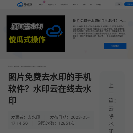
AI
VIP
登录
下载客户端
工具集
图片水印
视频水印
教程
下载
代理推广
图片免费去水印的手机软件？水印云在线去水印
有什么免费去图片水印的软件?图片去水印是一个非常常见的需求，
大家上网的时候下载的各种图片往往带有各种水印，如果想要拿出
来使用的时候，往往会因为水印的影响二放弃了一张精美图片。那
么有没有一种方法可以图片免费去水印呢?答案是肯定的。水印云就
是这么一款图片免费去水印的手机软件，下面来看看具体的操作
吧。
立即体验
首页
>
教程|专题
>
图片免费去水印的手机软件？水印云在线去水印
图片免费去水印的手机
上
软件？水印云在线去水
一
印
篇：
去
除
发表者：去水印
|
发布日期：2023-05-
17 14:56
|
浏览次数：12851次
水
印