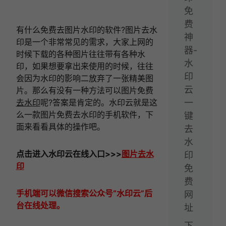
免
费
有什么免费去图片水印的软件?图片去水
神
印是一个非常常见的需求，大家上网的
器-
时候下载的各种图片往往带有各种水
水
印，如果想要拿出来使用的时候，往往
印
会因为水印的影响二放弃了一张精美图
云
片。那么有没有一种方法可以图片免费
去水印
呢?答案是肯定的。水印云就是这
一
么一款图片免费去水印的手机软件，下
键
面来看看具体的操作吧。
去
水
点击进入
水印云在线
入口
>>>
图片去水
印
印
免
费
手机端可以微信搜索公众号“水印云”后
网
台在线处理。
址
下