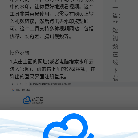
中的水印，让你更好地观看视频。这个
一
工具非常容易使用，只需要在网页上输
篇：
入视频链接，然后点击去水印按钮即
**
可。这个工具支持多种视频网站，包括
短
优酷、爱奇艺、腾讯视频等。
视
频
操作步骤
在
1.点击上面的网址(或者电脑搜索水印云
线
进入官网)，点击右上角的登录按钮，在
下
弹出的登录界面注册登录。
载
工
具-
视
频
去
水
印