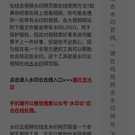
在线去视频水印网页版在线使用方法?如
去
果你经常在网上观看视频，你可能会遇
水
到一些带有水印的视频，各大视频网站
印
的下载文件都会带有水印LOGO，用于
官
保护版权，但这对视频爱好者来说可能
网,
算不上一件好事，但是你不必担心，因
一
为现在有一个非常方便的工具可以帮助
键
你去除这些水印。这个工具就是水印云
在
视频在线
去水印
网页版。
线
视
点击进入
水印云在线
入口
>>>
图片去水
频
印
去
水
手机端可以微信搜索公众号“水印云”后
印
台在线处理。
网
址
水印云视频在线去水印网页版是一个非
常实用的工具，它可以帮助你去除视频
下