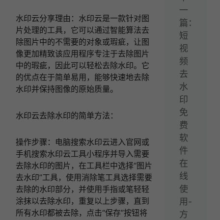
一
水印云分享理由：水印云是一款针对图
篇：
片处理的工具，它可以通过智能算法去
短
除图片中的不需要的对象或瑕疵，让图
视
像更加精致该应用程序专注于去除图片
频
中的瑕疵，因此可以轻松去除水印。它
去
的优点在于简单易用，能够快速地去除
水
水印并保持图像的原始质量。
印
免
水印云去除水印的简单方法：
费
软
操作步骤：电脑搜索水印云进入官网或
件
手机搜索水印云工具小程序并导入需要
在
去除水印的图片，在工具栏中选择“图片
线
去水印”工具，使用消除笔工具选择需要
使
去除的水印部分，并使用手指或笔轻轻
涂抹以去除水印，重复以上步骤，直到
用-
所有水印都被去除，点击“保存”按钮将
方