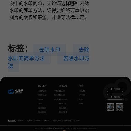
频中的水印问题，无论您选择哪种去除
水印的简单方法，记得要始终尊重原始
图片的版权和来源，并遵守法律规定。
标签：
去除水印
去除
水印的简单方法
去除水印方
法
图片工具
视频工具
帮助
下载电脑版
在线图片去水印
GIF图片生成
视频去水印
水印云教程
在线图片加水印
图片无损放大
视频加水印
关于水印云
下载移动端
智能抠图
图片转文字
视频怎么去水印
联系我们
证件照
视频提取下载
代理推广
图片模糊变清晰
视频格式转换
图片模糊变清晰
视频语音转文字
友情链接
图片去水印
视频去水印
一键抠图
去水印下载
视频转文字提取
免费配音软件
声音克隆
地址：湖北省武汉市东湖新技术开发区关南园一路当代梦工厂4号楼10楼，邮箱：yinglin.wu@udreamtech.com