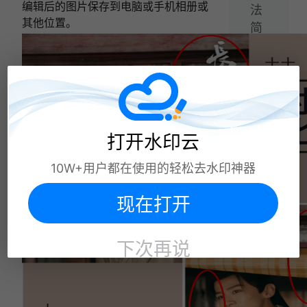
编辑后的图片保存到电脑或手机相册或
法
其他位置。
简
单
易
行
适
合
大
打开水印云
多
10W+用户都在使用的轻松去水印神器
数
人
现在打开
相关文章:
下次再说
图片怎么去除水印？这5个方法一键去除水印！
怎么去掉图片上的水印?分享5种免费去水印方法!
图片怎么去水印不留痕？教你5个简单好用的图
片去水印方法！
去水印软件都有哪些？这10款好用的去水印软件
帮你轻松去除！
如何去除图片文字水印？不妨试试这4种图片去
水印方法！