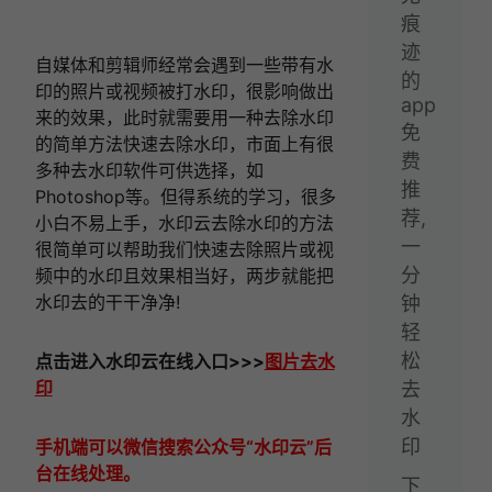
痕
迹
自媒体和剪辑师经常会遇到一些带有水
的
印的照片或视频被打水印，很影响做出
app
来的效果，此时就需要用一种去除水印
免
的简单方法快速去除水印，市面上有很
费
多种去水印软件可供选择，如
推
Photoshop等。但得系统的学习，很多
荐,
小白不易上手，水印云去除水印的方法
一
很简单可以帮助我们快速去除照片或视
分
频中的水印且效果相当好，两步就能把
水印去的干干净净!
钟
轻
松
点击进入
水印云在线
入口
>>>
图片去水
印
去
水
印
手机端可以微信搜索公众号“水印云”后
台在线处理。
下