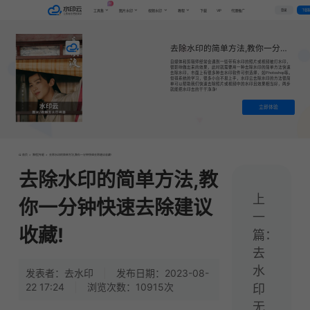
AI
VIP
登录
下载
工具集
图片水印
视频水印
教程
下载
代理推广
去除水印的简单方法,教你一分钟快速去除建议收藏!
自媒体和剪辑师经常会遇到一些带有水印的照片或视频被打水印，
很影响做出来的效果，此时就需要用一种去除水印的简单方法快速
去除水印，市面上有很多种去水印软件可供选择，如Photoshop等。
但得系统的学习，很多小白不易上手，水印云去除水印的方法很简
单可以帮助我们快速去除照片或视频中的水印且效果相当好，两步
就能把水印去的干干净净!
立即体验
首页
>
教程|专题
>
去除水印的简单方法,教你一分钟快速去除建议收藏!
去除水印的简单方法,教
上
你一分钟快速去除建议
一
收藏!
篇：
去
水
发表者：去水印
|
发布日期：2023-08-
22 17:24
|
浏览次数：10915次
印
无