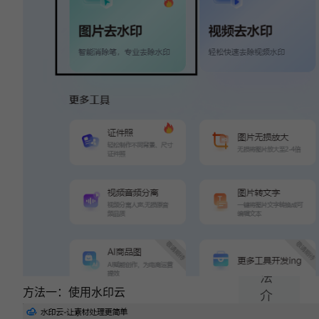
一
篇：
怎
么
视
频
去
水
印?
三
个
好
用
方
法
方法一：使用水印云
介
绍