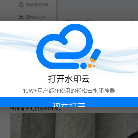
水印云是一款图片编辑软件，它提供了
多种去除多余人物的工具。首先，打开
水印云软件并选择“图片去水印”导入你
打开水印云
想要处理的照片。接着你可以通过简单
的画笔工具选择并涂抹掉照片中不需要
10W+用户都在使用的轻松去水印神器
的人物。水印云的智能识别功能会帮助
你更精确地定位并去除这些物体，同时
现在打开
保持背景的自然和连贯。
下次再说