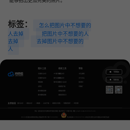
能够拍出更加完美的照片。
标签：
怎么把图片中不想要的
人去掉
把图片中不想要的人
去掉
去掉图片中不想要的
人
图片工具
视频工具
帮助
下载电脑版
在线图片去水印
GIF图片生成
视频去水印
水印云教程
在线图片加水印
图片无损放大
视频加水印
关于水印云
下载移动端
智能抠图
图片转文字
视频怎么去水印
联系我们
证件照
视频提取下载
代理推广
图片模糊变清晰
视频格式转换
图片模糊变清晰
视频语音转文字
友情链接
图片去水印
视频去水印
一键抠图
去水印下载
视频转文字提取
免费配音软件
声音克隆
地址：湖北省武汉市东湖新技术开发区关南园一路当代梦工厂4号楼10楼，邮箱：yinglin.wu@udreamtech.com
©2020武汉联合创想科技有限公司版权所有
鄂ICP备17031026号-8
鄂公网安备42018502007353
水印云专注
图片去水印
视频去水印
国内杰出者