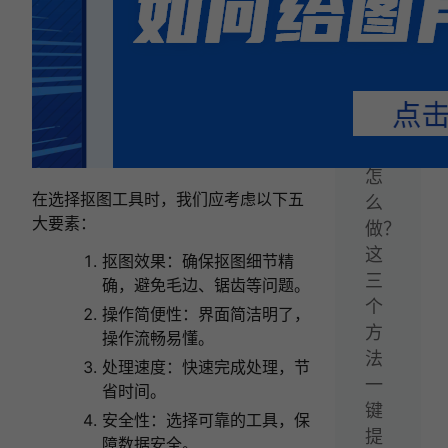
篇：
视
频
转
文
字
怎
在选择抠图工具时，我们应考虑以下五
么
大要素：
做？
这
抠图效果
：确保抠图细节精
三
确，避免毛边、锯齿等问题。
个
操作简便性
：界面简洁明了，
方
操作流畅易懂。
法
处理速度
：快速完成处理，节
一
省时间。
键
安全性
：选择可靠的工具，保
提
障数据安全。