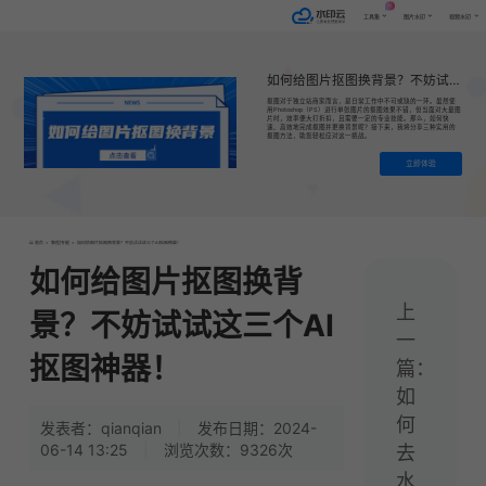
AI
工具集
图片水印
视频水印
如何给图片抠图换背景？不妨试试这三个AI抠图神器！
抠图对于独立站商家而言，是日常工作中不可或缺的一环。虽然使
用Photoshop（PS）进行单张图片的抠图效果不错，但当面对大量图
片时，效率便大打折扣，且需要一定的专业技能。那么，如何快
速、高效地完成抠图并更换背景呢？接下来，我将分享三种实用的
抠图方法，助您轻松应对这一挑战。
立即体验
首页
>
教程|专题
>
如何给图片抠图换背景？不妨试试这三个AI抠图神器！
如何给图片抠图换背
上
景？不妨试试这三个AI
一
抠图神器！
篇：
如
何
发表者：qianqian
|
发布日期：2024-
06-14 13:25
|
浏览次数：9326次
去
水