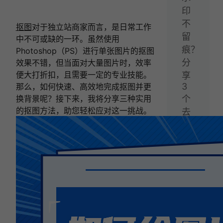
印
不
抠图
对于独立站商家而言，是日常工作
留
中不可或缺的一环。虽然使用
痕？
Photoshop（PS）进行单张图片的抠图
分
效果不错，但当面对大量图片时，效率
便大打折扣，且需要一定的专业技能。
享
3
那么，如何快速、高效地完成抠图并更
换背景呢？接下来，我将分享三种实用
个
的抠图方法，助您轻松应对这一挑战。
去
水
印
技
巧
给
你！
下
一