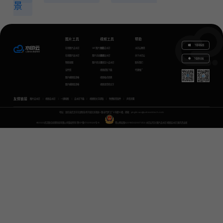
景
图片工具
视频工具
帮助
下载电脑版
在线图片去水印
GIF图片生成
视频去水印
水印云教程
在线图片加水印
图片无损放大
视频加水印
关于水印云
下载移动端
智能抠图
图片转文字
视频怎么去水印
联系我们
证件照
视频提取下载
代理推广
图片模糊变清晰
视频格式转换
图片模糊变清晰
视频语音转文字
友情链接
图片去水印
视频去水印
一键抠图
去水印下载
视频转文字提取
免费配音软件
声音克隆
地址：湖北省武汉市东湖新技术开发区关南园一路当代梦工厂4号楼10楼，邮箱：yinglin.wu@udreamtech.com
©2020武汉联合创想科技有限公司版权所有
鄂ICP备17031026号-8
鄂公网安备42018502007353
水印云专注
图片去水印
视频去水印
国内杰出者