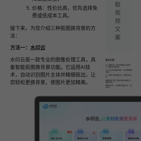
取
价格
：性价比高，优先选择免
视
费或低成本工具。
频
接下来，为您介绍三种抠图换背景的方
文
法：
案
方法一：
水印云
水印云是一款专业的图像处理工具，具
相关文章:
备智能抠图换背景功能。它运用AI技
2026最新实测：5款AI批量抠图工具深度测
评，轻松实现3秒换背景！
2025年6款AI抠图软件推荐：3秒实现抠图换背
景自由！
术，自动识别图片主体并精细抠出，让
2025精选7款在线抠图工具，3秒搞定背景去
除！
您轻松更换背景，使图片更加精美。
抠图软件哪个好用？精选5款免费AI抠图工具，
抠图不再求人！
抠图再也不求人，4款免费在线抠图工具，一键
去背景！