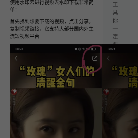
使用水印云进行视频去水印下载非常简
工
单：
具
你
首先找到想要下载的视频，点击分享，
一
复制视频链接，它支持大部分国内外主
流短视频平台
定
要
知
道
相关文章:
2026视频怎么去水印？5款免费去水印工具深
度实测对比！
3款AI视频去水印软件推荐（2026实测，免费
高效）
2026最新亲测 | 如何下载视频无水印？无套路
免费工具Top6推荐！
建议收藏：2026最新3种视频去水印方法，一
键提取无水印视频！
2025必备去水印神器！支持全网100+平台提
取 + 本地视频去水印，全端通用！