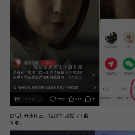
然后打开水印云，找到“视频提取下载”
功能，