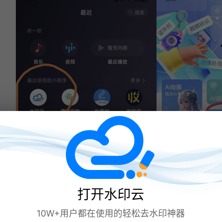
打开水印云
10W+用户都在使用的轻松去水印神器