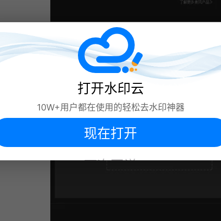
在新打开的窗口中，点击“添
加文件”按钮，从本地选择需
要去除水印的视频文件。
打开水印云
10W+用户都在使用的轻松去水印神器
现在打开
下次再说