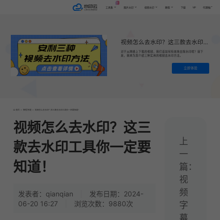
AI
VIP
工具集
图片水印
视频水印
教程
下载
代理推广
视频怎么去水印？这三款去水印工具你一定要知道！
对于从网络上下载的视频，我们该如何有效地去除水印呢？接下
来，我将为您介绍三种实用的视频去水印方法。
立即体验
首页
>
教程|专题
>
视频怎么去水印？这三款去水印工具你一定要知道！
视频怎么去水印？这三
上
款去水印工具你一定要
一
知道！
篇：
视
频
发表者：qianqian
|
发布日期：2024-
06-20 16:27
|
浏览次数：9880次
字
幕