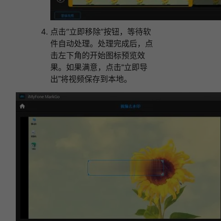
点击“立即移除”按钮，等待软
件自动处理。
处理完成后，点
击左下角的开始图标预览效
果。如果满意，点击“立即导
出”将视频保存到本地。