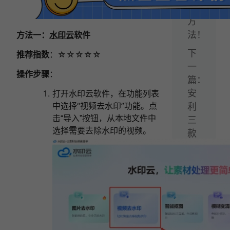
印
方
法！
方法一：
水印云
软件
下
推荐指数
：☆☆☆☆☆
一
操作步骤
：
篇：
安
打开水印云软件，在功能列表
中选择“视频去水印”功能。
利
点
击“导入”按钮，从本地文件中
三
选择需要去除水印的视频。
款
视
频
转
文
字
软
件，