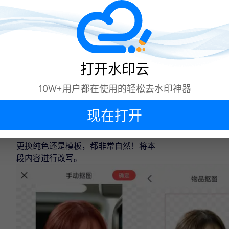
三、美图秀秀
一款适合新手的图片编辑工具，软件主
打“一键快捷”功能，提供了各种图片编
打开水印云
辑，其中的抠图功能，更是操作简单，
直接上传图片后，AI就会自动识别主
10W+用户都在使用的轻松去水印神器
体，将其快速抠出~而软件把抠图功能
也细分为“人物”、“物品”等等，并且还支
现在打开
持批量抠图，简直别太方便！而且抠图
完成后，还可以自由调整背景，不管是
下次再说
更换纯色还是模板，都非常自然！将本
段内容进行改写。