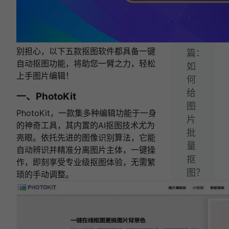
件！
下
一
别担心，以下五款抠图软件都具备一键
篇：
自动抠图功能，将助您一臂之力，轻松
如
上手图片编辑！
何
给
一、PhotoKit
图
PhotoKit，一款集多种编辑功能于一身
片
的神奇工具，其内置的AI抠图技术尤为
批
亮眼。依托先进的图像识别算法，它能
量
自动辨识并精准分离图片主体，一键操
抠
作，即刻享受专业级抠图体验，无需繁
图？
琐的手动调整。
不
妨
试
试