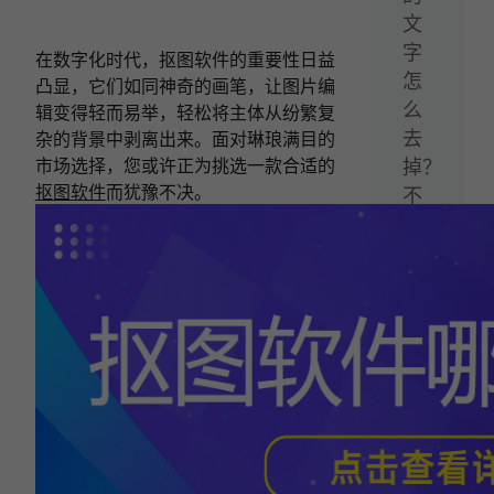
文
字
在数字化时代，抠图软件的重要性日益
怎
凸显，它们如同神奇的画笔，让图片编
么
辑变得轻而易举，轻松将主体从纷繁复
去
杂的背景中剥离出来。面对琳琅满目的
市场选择，您或许正为挑选一款合适的
掉？
抠图软件
而犹豫不决。
不
妨
试
试
这
三
款
去
水
印
软