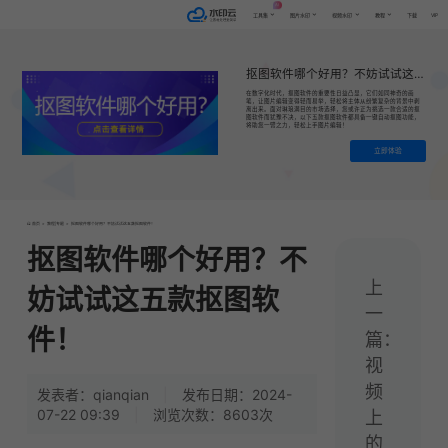
AI
VIP
工具集
图片水印
视频水印
教程
下载
抠图软件哪个好用？不妨试试这五款抠图软件！
在数字化时代，抠图软件的重要性日益凸显，它们如同神奇的画
笔，让图片编辑变得轻而易举，轻松将主体从纷繁复杂的背景中剥
离出来。面对琳琅满目的市场选择，您或许正为挑选一款合适的抠
图软件而犹豫不决，以下五款抠图软件都具备一键自动抠图功能，
将助您一臂之力，轻松上手图片编辑！
立即体验
首页
>
教程|专题
>
抠图软件哪个好用？不妨试试这五款抠图软件！
抠图软件哪个好用？不
上
妨试试这五款抠图软
一
件！
篇：
视
频
发表者：qianqian
|
发布日期：2024-
07-22 09:39
|
浏览次数：8603次
上
的