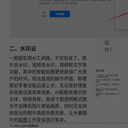
这
三
款
抠
图
软
二、水印云
件！
一款超实用AI工具箱，不仅包含了，图
片去水印，视频去水印，视频转文字等
功能，其中的智能抠图更是获得广大用
相关文章:
2026最新实测：5款AI批量抠图工具深度测
户的好评。简洁直观的操作界面，即便
评，轻松实现3秒换背景！
2025年6款AI抠图软件推荐：3秒实现抠图换背
景自由！
是初学者也能迅速上手。无论是处理复
2025精选7款在线抠图工具，3秒搞定背景去
除！
抠图软件哪个好用？精选5款免费AI抠图工具，
杂背景还是简单场景，AI都能快速识别
抠图不再求人！
抠图再也不求人，4款免费在线抠图工具，一键
去背景！
主体，移除背景，直接下载透明格式图
也不会降低图片原始画质，同时还支持
给抠出的图片换底色换背景，让大量图
片的
抠图
工作变得游刃有余。