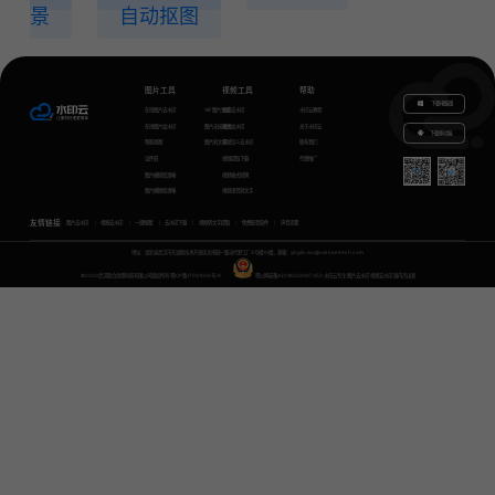
景
自动抠图
图片工具
视频工具
帮助
下载电脑版
在线图片去水印
GIF图片生成
视频去水印
水印云教程
在线图片加水印
图片无损放大
视频加水印
关于水印云
下载移动端
智能抠图
图片转文字
视频怎么去水印
联系我们
证件照
视频提取下载
代理推广
图片模糊变清晰
视频格式转换
图片模糊变清晰
视频语音转文字
友情链接
图片去水印
视频去水印
一键抠图
去水印下载
视频转文字提取
免费配音软件
声音克隆
地址：湖北省武汉市东湖新技术开发区关南园一路当代梦工厂4号楼10楼，邮箱：yinglin.wu@udreamtech.com
©2020武汉联合创想科技有限公司版权所有
鄂ICP备17031026号-8
鄂公网安备42018502007353
水印云专注
图片去水印
视频去水印
国内杰出者