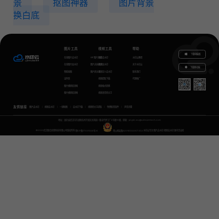
景
抠图神器
图片背景
换白底
图片工具
视频工具
帮助
下载电脑版
在线图片去水印
GIF图片生成
视频去水印
水印云教程
在线图片加水印
图片无损放大
视频加水印
关于水印云
下载移动端
智能抠图
图片转文字
视频怎么去水印
联系我们
证件照
视频提取下载
代理推广
图片模糊变清晰
视频格式转换
图片模糊变清晰
视频语音转文字
友情链接
图片去水印
视频去水印
一键抠图
去水印下载
视频转文字提取
免费配音软件
声音克隆
地址：湖北省武汉市东湖新技术开发区关南园一路当代梦工厂4号楼10楼，邮箱：yinglin.wu@udreamtech.com
©2020武汉联合创想科技有限公司版权所有
鄂ICP备17031026号-8
鄂公网安备42018502007353
水印云专注
图片去水印
视频去水印
国内杰出者