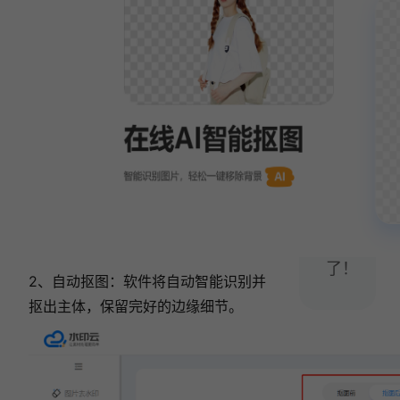
四
种
视
频
转
文
字
方
法
就
够
了！
2、自动抠图：软件将自动智能识别并
抠出主体，保留完好的边缘细节。
相关文章:
2026最新实测：5款AI批量抠图工具深度测
评，轻松实现3秒换背景！
2025年6款AI抠图软件推荐：3秒实现抠图换背
景自由！
2025精选7款在线抠图工具，3秒搞定背景去
除！
抠图再也不求人，4款免费在线抠图工具，一键
去背景！