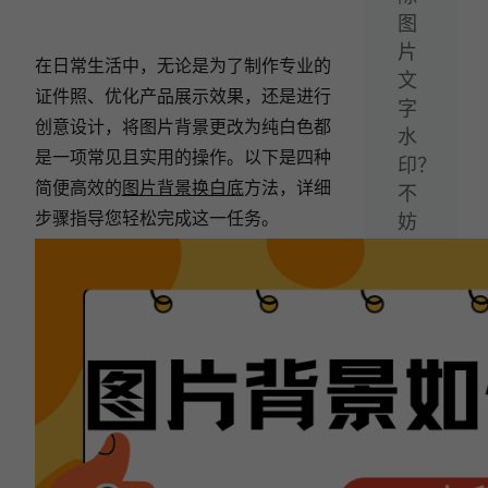
图
片
在日常生活中，无论是为了制作专业的
文
证件照、优化产品展示效果，还是进行
字
创意设计，将图片背景更改为纯白色都
水
是一项常见且实用的操作。以下是四种
印？
简便高效的
图片背景换白底
方法，详细
不
步骤指导您轻松完成这一任务。
妨
试
试
这
4
种
图
片
去
水