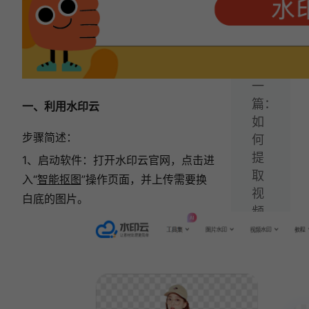
印
方
法！
下
一
篇：
一、利用水印云
如
步骤简述：
何
提
1、启动软件：打开水印云官网，点击进
取
入“
智能抠图
”操作页面，并上传需要换
视
白底的图片。
频
文
案？
学
会
这