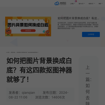
AI
工具集
图片水印
视频水印
教程
如何把图片背景换成白底？有这四款抠图神器就够了！
在日常生活中，无论是为了制作专业的证件照、优化产品展示效
果，还是进行创意设计，将图片背景更改为纯白色都是一项常见且
实用的操作。以下是四种简便高效的图片背景换白底方法，详细步
骤指导您轻松完成这一任务。
立即体验
首页
>
教程|专题
>
如何把图片背景换成白底？有这四款抠图神器就够了！
如何把图片背景换成白
上
底？有这四款抠图神器
一
就够了！
篇：
如
何
发表者：qianqian
|
发布日期：2024-
08-22 11:06
|
浏览次数：14606次
去
除