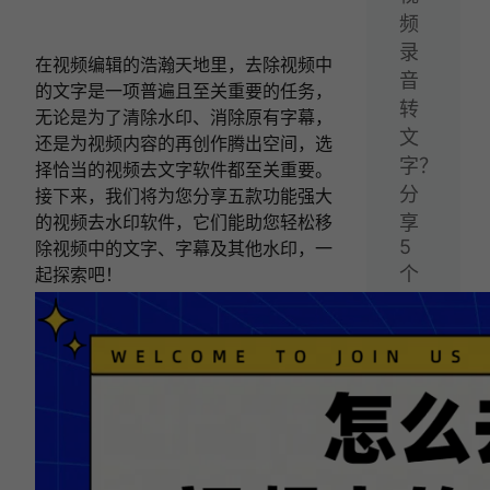
频
录
在视频编辑的浩瀚天地里，去除视频中
音
的文字是一项普遍且至关重要的任务，
转
无论是为了清除水印、消除原有字幕，
文
还是为视频内容的再创作腾出空间，选
字？
择恰当的视频去文字软件都至关重要。
分
接下来，我们将为您分享五款功能强大
的视频去水印软件，它们能助您轻松移
享
5
除视频中的文字、字幕及其他水印，一
个
起探索吧！
好
用
的
视
频
转
文