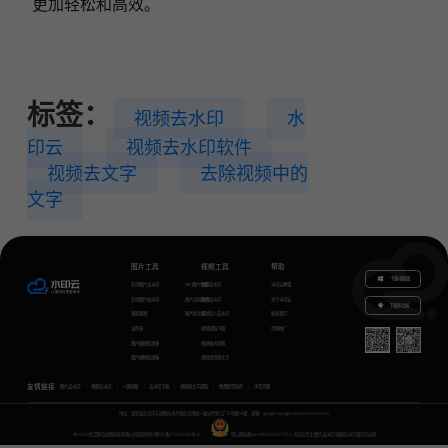
更加轻松和高效。
标签：
视频去水印
水
印云
视频去水印软件
视频去文字
去除视频中的
文字
图片工具
视频工具
帮助
下载电脑版
在线图片去水印
GIF图片生成
视频去水印
水印云教程
在线图片加水印
图片无损放大
视频加水印
关于水印云
下载移动端
智能抠图
图片转文字
视频怎么去水印
联系我们
证件照
视频提取下载
代理推广
图片模糊变清晰
视频格式转换
图片模糊变清晰
视频语音转文字
友情链接
图片去水印
视频去水印
一键抠图
去水印下载
视频转文字提取
免费配音软件
声音克隆
地址：湖北省武汉市东湖新技术开发区关南园一路当代梦工厂4号楼10楼，邮箱：yinglin.wu@udreamtech.com
©2020武汉联合创想科技有限公司版权所有
鄂ICP备17031026号-8
鄂公网安备42018502007353
水印云专注
图片去水印
视频去水印
国内杰出者