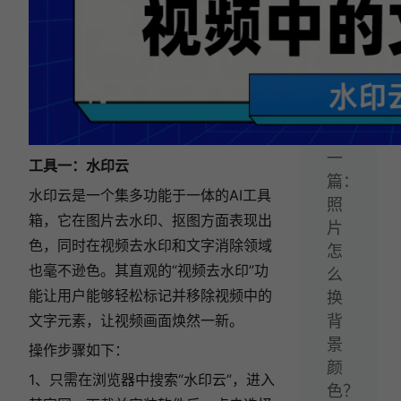
字
方
法
给
你！
下
一
工具一：水印云
篇：
水印云是一个集多功能于一体的AI工具
照
箱，它在图片去水印、抠图方面表现出
片
色，同时在视频去水印和文字消除领域
怎
也毫不逊色。其直观的“视频去水印”功
么
能让用户能够轻松标记并移除视频中的
换
文字元素，让视频画面焕然一新。
背
景
操作步骤如下：
颜
1、只需在浏览器中搜索“水印云”，进入
色？