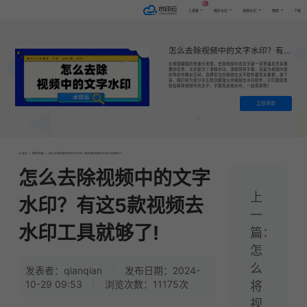
AI
工具集
图片水印
视频水印
教程
下载
怎么去除视频中的文字水印？有这5款视频去水印工具就够了!
​在视频编辑的浩瀚天地里，去除视频中的文字是一项普遍且至关重
要的任务，无论是为了清除水印、消除原有字幕，还是为视频内容
的再创作腾出空间，选择恰当的视频去文字软件都至关重要。接下
来，我们将为您分享五款功能强大的视频去水印软件，它们能助您
轻松移除视频中的文字、字幕及其他水印，一起探索吧！
立即体验
首页
>
教程|专题
>
怎么去除视频中的文字水印？有这5款视频去水印工具就够了!
怎么去除视频中的文字
上
水印？有这5款视频去
一
水印工具就够了!
篇：
怎
么
发表者：qianqian
|
发布日期：2024-
10-29 09:53
|
浏览次数：11175次
将
视