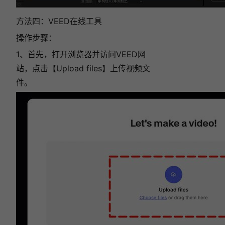
方法四：VEED在线工具
操作步骤：
1、首先，打开浏览器并访问VEED网
站，点击【Upload files】上传视频文
件。