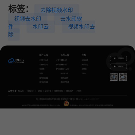
标签：
去除视频水印
视频去水印
去水印软
件
水印云
视频水印去
除
图片工具
视频工具
帮助
下载电脑版
在线图片去水印
GIF图片生成
视频去水印
水印云教程
在线图片加水印
图片无损放大
视频加水印
关于水印云
下载移动端
智能抠图
图片转文字
视频怎么去水印
联系我们
证件照
视频提取下载
代理推广
图片模糊变清晰
视频格式转换
图片模糊变清晰
视频语音转文字
友情链接
图片去水印
视频去水印
一键抠图
去水印下载
视频转文字提取
免费配音软件
声音克隆
地址：湖北省武汉市东湖新技术开发区关南园一路当代梦工厂4号楼10楼，邮箱：yinglin.wu@udreamtech.com
©2020武汉联合创想科技有限公司版权所有
鄂ICP备17031026号-8
鄂公网安备42018502007353
水印云专注
图片去水印
视频去水印
国内杰出者