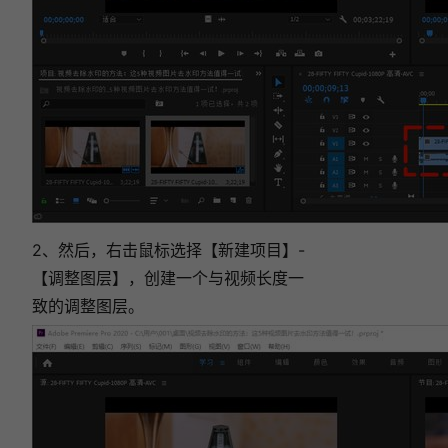
2、然后，右击鼠标选择【新建项目】-
【调整图层】，创建一个与视频长度一
致的调整图层。