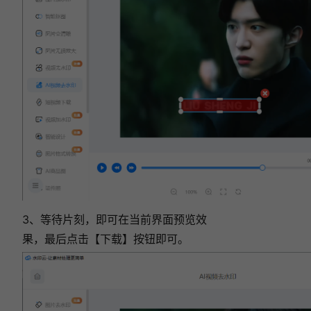
3、等待片刻，即可在当前界面预览效
果，最后点击【下载】按钮即可。