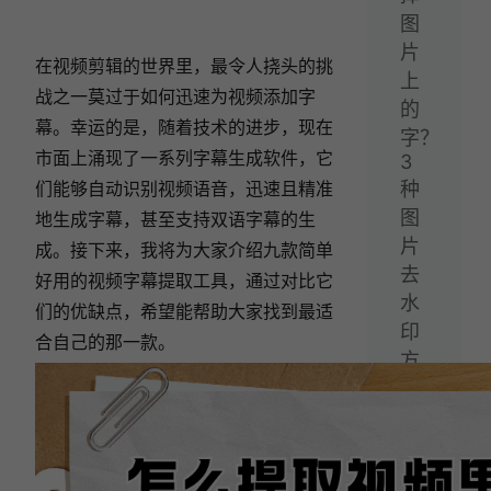
图
片
在视频剪辑的世界里，最令人挠头的挑
上
战之一莫过于如何迅速为视频添加字
的
幕。幸运的是，随着技术的进步，现在
字？
市面上涌现了一系列字幕生成软件，它
3
们能够自动识别视频语音，迅速且精准
种
图
地生成字幕，甚至支持双语字幕的生
片
成。接下来，我将为大家介绍九款简单
去
好用的视频字幕提取工具，通过对比它
水
们的优缺点，希望能帮助大家找到最适
印
合自己的那一款。
方
法
分
享！
下