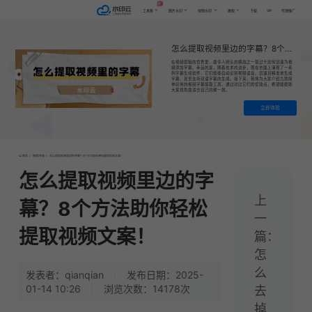
AI
VIP
工具集
图片水印
视频水印
教程
下载
代理推广
怎么提取视频里边的字幕？8个方法助你轻松提取视频文案！
​在视频剪辑的世界里，最令人挠头的挑战之一莫过于如何迅速为视
频添加字幕。幸运的是，随着技术的进步，现在市面上涌现了一系
列字幕生成软件，它们能够自动识别视频语音，迅速且精准地生成
字幕，甚至支持双语字幕的生成。接下来，我将为大家介绍九款简
单好用的视频字幕提取工具，通过对比它们的优缺点，希望能帮助
大家找到最适合自己的那一款。
立即体验
首页
>
教程|专题
>
怎么提取视频里边的字幕？8个方法助你轻松提取视频文案！
怎么提取视频里边的字
上
幕？8个方法助你轻松
一
提取视频文案！
篇：
怎
么
发表者：qianqian
|
发布日期：2025-
01-14 10:26
|
浏览次数：14178次
去
掉