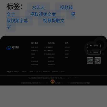
标签：
水印云
视频转
文字
提取视频文案
提
取视频字幕
视频提取文
字
图片工具
视频工具
帮助
下载电脑版
在线图片去水印
GIF图片生成
视频去水印
水印云教程
在线图片加水印
图片无损放大
视频加水印
关于水印云
下载移动端
智能抠图
图片转文字
视频怎么去水印
联系我们
证件照
视频提取下载
代理推广
图片模糊变清晰
视频格式转换
图片模糊变清晰
视频语音转文字
友情链接
图片去水印
视频去水印
一键抠图
去水印下载
视频转文字提取
免费配音软件
声音克隆
地址：湖北省武汉市东湖新技术开发区关南园一路当代梦工厂4号楼10楼，邮箱：yinglin.wu@udreamtech.com
©2020武汉联合创想科技有限公司版权所有
鄂ICP备17031026号-8
鄂公网安备42018502007353
水印云专注
图片去水印
视频去水印
国内杰出者