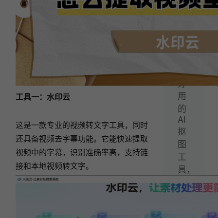
一
篇：
6
款
免
费
好
用
工具一：水印云
的
AI
这是一款专业的视频转文字工具，同时
抠
还具备视频去字幕功能。它能快速提取
图
视频中的字幕，识别准确率高，支持链
工
接和本地视频转文字。
具，
一
键
抠