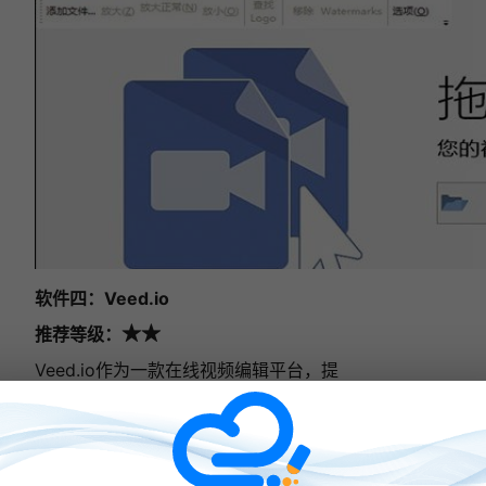
软件四：Veed.io
推荐等级：
★★
Veed.io作为一款在线视频编辑平台，提
供了便捷的去水印工具。用户只需通过
简单的拖拽操作，即可轻松去除视频水
印。此外，它还支持多种基本的视频编