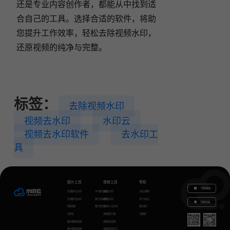
还是专业内容创作者，都能从中找到适
合自己的工具。选择合适的软件，将助
您提升工作效率，轻松去除视频水印，
还原视频的纯净与完整。
标签：
去除视频水印
视频去水印
水印云
视频去水印软件
去水印工
具
图片工具
视频工具
帮助
下载电脑版
在线图片去水印
GIF图片生成
视频去水印
水印云教程
在线图片加水印
图片无损放大
视频加水印
关于水印云
下载移动端
智能抠图
图片转文字
视频怎么去水印
联系我们
证件照
视频提取下载
代理推广
图片模糊变清晰
视频格式转换
图片模糊变清晰
视频语音转文字