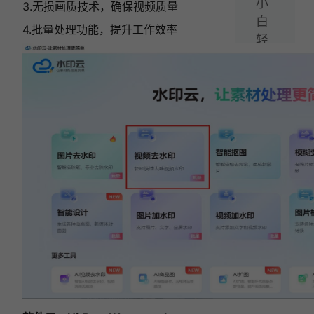
小
3.无损画质技术，确保视频质量
白
4.批量处理功能，提升工作效率
轻
松
上
手！
相关文章:
视频怎么去掉水印？2026 最新 6 款视频去水印
工具实测，简单又高效！
2026视频怎么去水印？5款免费去水印工具深
度实测对比！
视频水印怎么去除？2026年5款视频去水印软
件深度测评！
视频怎么去掉水印？2026亲测6款免费工具一
键去除视频字幕！
视频去水印软件哪个好用？2026最新6款AI去
水印工具推荐！