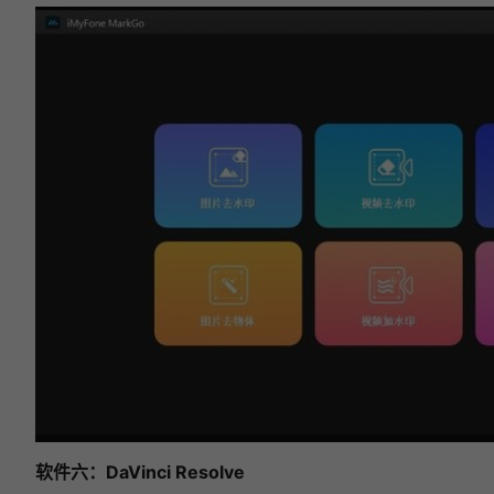
软件六：DaVinci Resolve