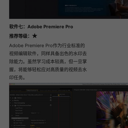
软件七：Adobe Premiere Pro
推荐等级：
★
Adobe Premiere Pro作为行业标准的
视频编辑软件，同样具备出色的水印去
除能力。虽然学习成本较高，但一旦掌
握，将能够轻松应对高质量的视频去水
印任务。