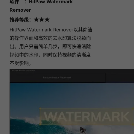
软件二：HitPaw Watermark
Remover
推荐等级：
★★★
HitPaw Watermark Remover以其简洁
的操作界面和高效的去水印算法脱颖而
出。用户只需简单几步，即可快速清除
视频中的水印，同时保持视频的清晰度
不受影响。