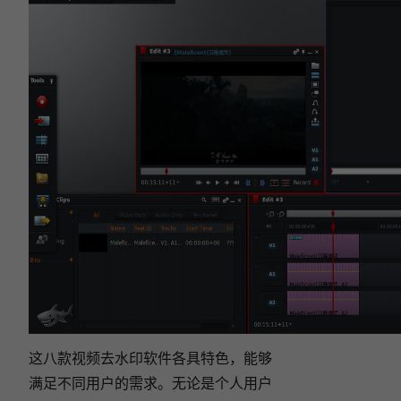
这八款视频去水印软件各具特色，能够
满足不同用户的需求。无论是个人用户