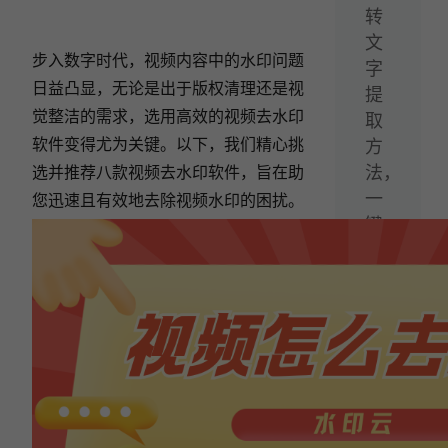
转
文
步入数字时代，视频内容中的水印问题
字
日益凸显，无论是出于版权清理还是视
提
觉整洁的需求，选用高效的视频去水印
取
软件变得尤为关键。以下，我们精心挑
方
选并推荐八款视频去水印软件，旨在助
法，
一
您迅速且有效地去除视频水印的困扰。
键
轻
松
提
取
出
视
频
文