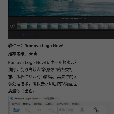
软件三：Remove Logo Now!
推荐等级：
★★
Remove Logo Now!专注于视频水印的
清除，能够高效去除视频中的各类标
志、版权信息及时间戳等。其先进的图
像处理技术，确保去水印后的视频画面
质量依旧出色。