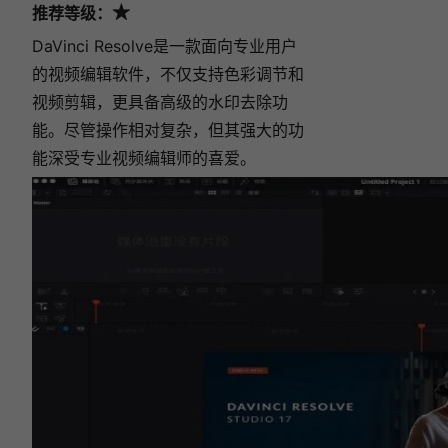
推荐等级：
★
DaVinci Resolve是一款面向专业用户
的视频编辑软件，不仅支持色彩调节和
视频剪辑，更具备高级的水印去除功
能。尽管操作相对复杂，但其强大的功
能深受专业视频编辑师的喜爱。