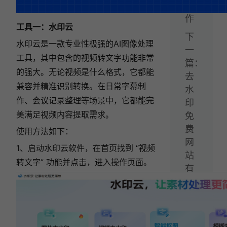
操
作
工具一：水印云
下
水印云是一款专业性极强的AI图像处理
一
工具，其中包含的视频转文字功能非常
篇：
的强大。无论视频是什么格式，它都能
去
兼容并精准识别转换。在日常字幕制
水
作、会议记录整理等场景中，它都能完
印
美满足视频内容提取需求。
免
费
使用方法如下：
网
1、启动水印云软件，在首页找到 “视频
站
转文字” 功能并点击，进入操作页面。
有
哪
些?
推
荐