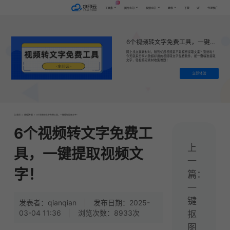
AI
VIP
工具集
图片水印
视频水印
教程
下载
代理推广
6个视频转文字免费工具，一键提取视频文字！
网上找文案素材时，碰到优质视频是不是超想提取文案？别愁啦！
今天就来分享六款超好用的视频转文字免费软件，能一键精准提取
文字，轻松搞定素材收集难题！
立即体验
首页
>
教程|专题
>
6个视频转文字免费工具，一键提取视频文字！
6个视频转文字免费工
上
具，一键提取视频文
一
字！
篇：
一
键
发表者：qianqian
|
发布日期：2025-
03-04 11:36
|
浏览次数：8933次
抠
图