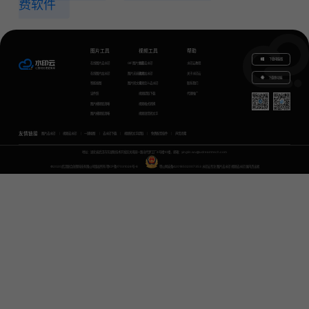
费软件
图片工具
视频工具
帮助
下载电脑版
在线图片去水印
GIF图片生成
视频去水印
水印云教程
在线图片加水印
图片无损放大
视频加水印
关于水印云
下载移动端
智能抠图
图片转文字
视频怎么去水印
联系我们
证件照
视频提取下载
代理推广
图片模糊变清晰
视频格式转换
图片模糊变清晰
视频语音转文字
友情链接
图片去水印
视频去水印
一键抠图
去水印下载
视频转文字提取
免费配音软件
声音克隆
地址：湖北省武汉市东湖新技术开发区关南园一路当代梦工厂4号楼10楼，邮箱：yinglin.wu@udreamtech.com
©2020武汉联合创想科技有限公司版权所有
鄂ICP备17031026号-8
鄂公网安备42018502007353
水印云专注
图片去水印
视频去水印
国内杰出者