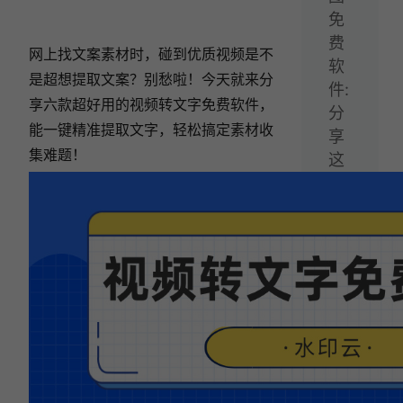
免
费
网上找文案素材时，碰到优质视频是不
软
是超想提取文案？别愁啦！今天就来分
件:
享六款超好用的视频转文字免费软件，
分
能一键精准提取文字，轻松搞定素材收
享
集难题！
这
3
款
抠
图
软
件,
小
白
也
能