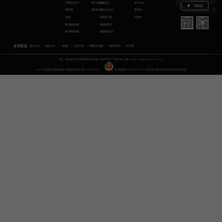
在线图片加水印
图片无损放大
视频加水印
关于水印云
下载移动端
智能抠图
图片转文字
视频怎么去水印
联系我们
证件照
视频提取下载
代理推广
图片模糊变清晰
视频格式转换
图片模糊变清晰
视频语音转文字
友情链接
图片去水印
视频去水印
一键抠图
去水印下载
视频转文字提取
免费配音软件
声音克隆
地址：湖北省武汉市东湖新技术开发区关南园一路当代梦工厂4号楼10楼，邮箱：yinglin.wu@udreamtech.com
©2020武汉联合创想科技有限公司版权所有
鄂ICP备17031026号-8
鄂公网安备42018502007353
水印云专注
图片去水印
视频去水印
国内杰出者