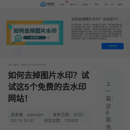
AI
VIP
工具集
图片水印
视频水印
教程
下载
代理推广
如何去掉图片水印？试试这5个免费的去水印网站！
在日常生活中，无论是个人使用还是工作需求，我们经常需要从网
络上获取图片资源。然而，许多图片都带有水印，这无疑影响了图
片的视觉效果。幸运的是，现在有许多免费的在线去水印工具可以
帮助我们轻松解决这个问题。这些工具不仅操作简便，而且能够保
持图片的完整性，甚至还能智能修复水印区域，使处理后的图片看
起来更加自然。今天，我为大家精选了五款免费的去水印网站，它
们各具特色，适用于不同类型的水印处理需求。
立即体验
首页
>
教程|专题
>
如何去掉图片水印？试试这5个免费的去水印网站！
如何去掉图片水印？试
上
试这5个免费的去水印
一
网站！
篇：
这
6
发表者：qianqian
|
发布日期：2025-
款
03-14 10:37
|
浏览次数：7209次
免