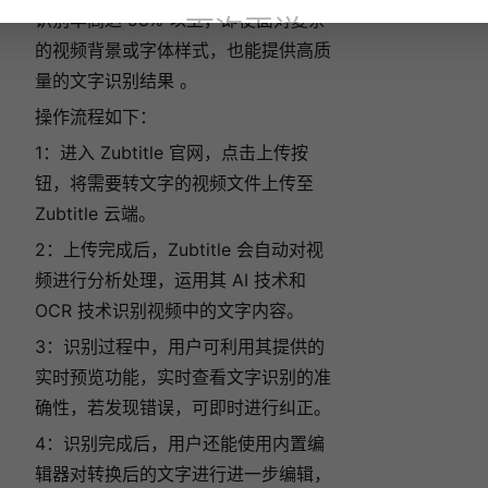
识别率高达 98% 以上，即使面对复杂
下次再说
的视频背景或字体样式，也能提供高质
量的文字识别结果 。
操作流程如下：
1：进入 Zubtitle 官网，点击上传按
钮，将需要转文字的视频文件上传至
Zubtitle 云端。
2：上传完成后，Zubtitle 会自动对视
频进行分析处理，运用其 AI 技术和
OCR 技术识别视频中的文字内容。
3：识别过程中，用户可利用其提供的
实时预览功能，实时查看文字识别的准
确性，若发现错误，可即时进行纠正。
4：识别完成后，用户还能使用内置编
辑器对转换后的文字进行进一步编辑，