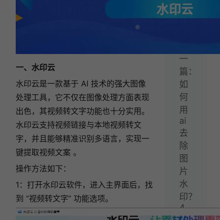
音
工
具！
下
一
一、水印云
篇：
水印云是一款基于 AI 技术的强大图像
如
何
处理工具，它不仅在图像处理方面表现
用
出色，其视频转文字功能也十分实用。
ai
水印云支持视频链接与本地视频转文
去
字，并且能够精准识别多语言，实现一
除
键提取视频文案 。
图
操作方法如下：
片
水
1：打开水印云软件，进入主界面后，找
印？
到 “视频转文字” 功能选项。
4
大