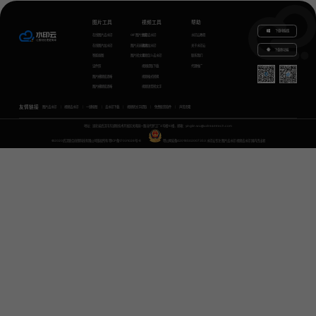
图片工具
视频工具
帮助
下载电脑版
在线图片去水印
GIF图片生成
视频去水印
水印云教程
在线图片加水印
图片无损放大
视频加水印
关于水印云
下载移动端
智能抠图
图片转文字
视频怎么去水印
联系我们
证件照
视频提取下载
代理推广
图片模糊变清晰
视频格式转换
图片模糊变清晰
视频语音转文字
友情链接
图片去水印
视频去水印
一键抠图
去水印下载
视频转文字提取
免费配音软件
声音克隆
地址：湖北省武汉市东湖新技术开发区关南园一路当代梦工厂4号楼10楼，邮箱：yinglin.wu@udreamtech.com
©2020武汉联合创想科技有限公司版权所有
鄂ICP备17031026号-8
鄂公网安备42018502007353
水印云专注
图片去水印
视频去水印
国内杰出者