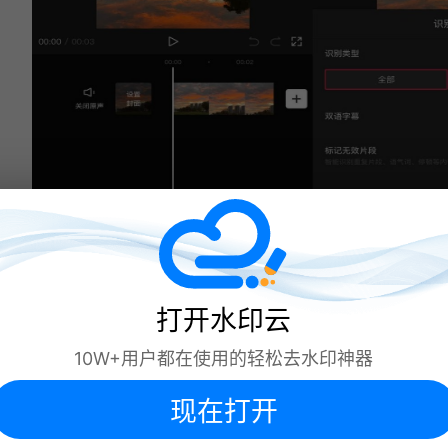
三、Zubtitle
打开水印云
Zubtitle 是一款基于 AI 的在线视频编辑
工具，其核心优势在于能够自动化为视
10W+用户都在使用的轻松去水印神器
频生成字幕或标题，并且支持个性化定
现在打开
制 。它采用先进的光学字符识别
（OCR）技术，对于标准字体和背景，