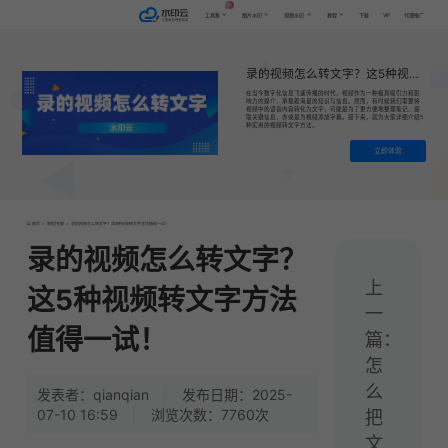
AI
VIP
工具集
图片水印
视频水印
教程
下载
代理推广
录的视频怎么转文字？这5种视频转文字方法值得一试！
在当今数字化信息飞速传播的时代，视频作为一种极具吸引力和影
响力的媒介，承载着海量的知识与信息。然而，有时候我们需要将
视频中的语音内容转化为文字，可能是为了更方便地整理笔记、提
取关键信息，亦或是为视频添加字幕。接下来，就为大家详细介绍5
种实用的视频转文字方法。
立即体验
首页
>
教程|专题
>
录的视频怎么转文字？这5种视频转文字方法值得一试！
录的视频怎么转文字？
上
这5种视频转文字方法
一
值得一试！
篇：
怎
么
发表者：qianqian
|
发布日期：2025-
07-10 16:59
|
浏览次数：7760次
把
文