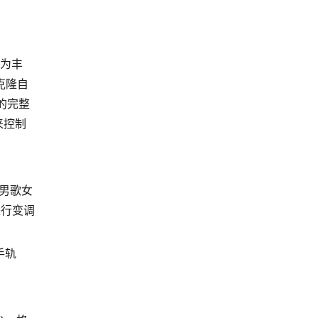
极为丰
克隆自
的完整
来控制
为男歌女
进行变调
手轨