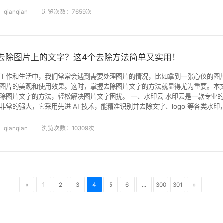
速将视频中的语音转换为文字，识别准确率更是高达 98% 以上。而且，该软
qianqian
浏览次数：7659次
去除图片上的文字？这4个去除方法简单又实用！
工作和生活中，我们常常会遇到需要处理图片的情况，比如拿到一张心仪的图
图片的美观和使用效果。这时，掌握去除图片文字的方法就显得尤为重要。本
文字的方法，轻松解决图片文字困扰。 一、水印云 水印云是一款专业的去水印软件，其中图片去水
非常的强大，它采用先进 AI 技术，能精准识别并去除文字、logo 等各类水
无痕迹。操作简便，用户只需简单涂抹或框选水印区域，一键即可开始处理。
处理效率 。 去除文字水印教程如下： 1、首先打开水印云，进入软件后，在主
qianqian
浏览次数：10309次
«
1
2
3
4
5
6
...
300
301
»