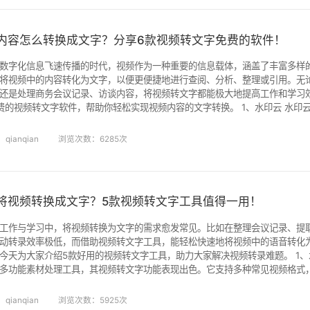
内容怎么转换成文字？分享6款视频转文字免费的软件！
数字化信息飞速传播的时代，视频作为一种重要的信息载体，涵盖了丰富多样
将视频中的内容转化为文字，以便更便捷地进行查阅、分析、整理或引用。无
还是处理商务会议记录、访谈内容，将视频转文字都能极大地提高工作和学习
视频转文字软件，帮助你轻松实现视频内容的文字转换。 1、水印云 水印云是一款功能强大且实用的工
视频转文字方面表现十分出色。它依托海量数据与先进算法，精心打造了适用
识别准确率高达 98%，还具备智能分析标点、断句的贴心功能 。 使用步骤如下
qianqian
浏览次数：6285次
将视频转换成文字？5款视频转文字工具值得一用！
工作与学习中，将视频转换为文字的需求愈发常见。比如在整理会议记录、提
动转录效率极低，而借助视频转文字工具，能轻松快速地将视频中的语音转化
天为大家介绍5款好用的视频转文字工具，助力大家解决视频转录难题。 1、水印云 水印云是一款基于 AI
多功能素材处理工具，其视频转文字功能表现出色。它支持多种常见视频格式，如
生成文本，并且支持中日韩等多种语言的准确识别，在处理外语视频时也能发
其他素材处理功能，如图片去水印、智能抠图、视频去水印等，可谓是一站式
qianqian
浏览次数：5925次