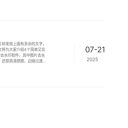
件还具备智能
片却发现上面有多余的文字，
07-21
文将为大家介绍4个简单又实
2025
印，还原高清原图，边缘过渡自
此外，还支持批量去水印，极
界面