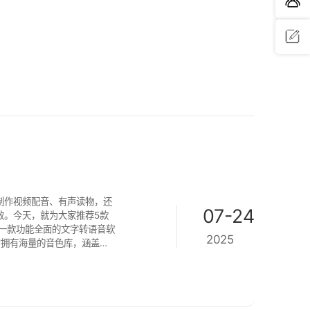
问题反
馈
制作视频配音、有声读物，还
07-24
效。今天，就为大家推荐5款
2025
它拥有海量的音色库，涵盖了
是制作广告促销、地摊叫卖的音