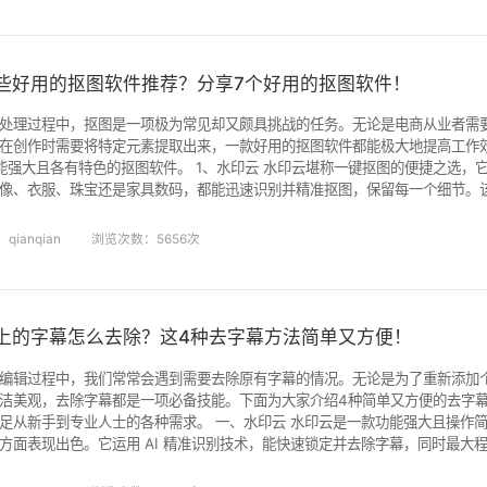
些好用的抠图软件推荐？分享7个好用的抠图软件！
处理过程中，抠图是一项极为常见却又颇具挑战的任务。无论是电商从业者需
在创作时需要将特定元素提取出来，一款好用的抠图软件都能极大地提高工作
特色的抠图软件。 1、水印云 水印云堪称一键抠图的便捷之选，它以强大的 AI 技术为支撑，无
像、衣服、珠宝还是家具数码，都能迅速识别并精准抠图，保留每一个细节。
细微的发丝也能完美分离。水印云不仅是一款在线抠图工具，还提供客户端下载
，极大地提升了处理效率。用户无需任何 Photoshop 基础，一键即可实现
qianqian
浏览次数：5656次
上的字幕怎么去除？这4种去字幕方法简单又方便！
编辑过程中，我们常常会遇到需要去除原有字幕的情况。无论是为了重新添加
洁美观，去除字幕都是一项必备技能。下面为大家介绍4种简单又方便的去字
专业人士的各种需求。 一、水印云 水印云是一款功能强大且操作简便的去水印软件，在去除视
方面表现出色。它运用 AI 精准识别技术，能快速锁定并去除字幕，同时最大
简：零基础用户也能轻松上手，导入视频后框选字幕区域即可完成去除操作。 智
去除效果自然。 功能丰富：除去字幕外，还具备图片去水印、智能抠图等多种