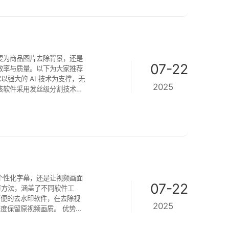
要为商品图片去除背景，还是
07-22
效率与质量。以下为大家推荐
2025
该软件采用发丝级分割技术，
或 APP，支持随时随地抠图
个性化字幕，还是让视频画面
07-22
幕方法，涵盖了不同软件工
2025
程度保留原视频画质。 优势：
能识别：AI 技术精准定位
功能。