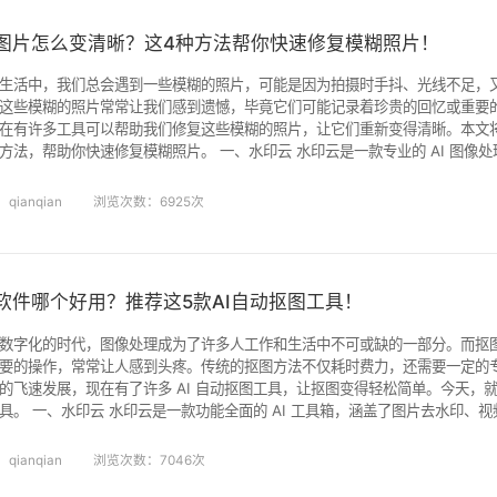
图片怎么变清晰？这4种方法帮你快速修复模糊照片！
生活中，我们总会遇到一些模糊的照片，可能是因为拍摄时手抖、光线不足，
这些模糊的照片常常让我们感到遗憾，毕竟它们可能记录着珍贵的回忆或重要
在有许多工具可以帮助我们修复这些模糊的照片，让它们重新变得清晰。本文
快速修复模糊照片。 一、水印云 水印云是一款专业的 AI 图像处理软件，其功能十分强大，不
图片去水印、视频去水印，在图片变清晰方面也表现出色。它利用先进的人工
中的模糊区域，同时智能恢复细节，提升图片的清晰度，以简洁的界面和高效
qianqian
浏览次数：6925次
软件哪个好用？推荐这5款AI自动抠图工具！
数字化的时代，图像处理成为了许多人工作和生活中不可或缺的一部分。而抠
要的操作，常常让人感到头疼。传统的抠图方法不仅耗时费力，还需要一定的
的飞速发展，现在有了许多 AI 自动抠图工具，让抠图变得轻松简单。今天，就
涵盖了图片去水印、视频去水印、视频提取、视频转
多种功能，其抠图、换背景以及证件照换尺寸换底色等功能也十分出色，能全
材的处理需求。 抠图优势 自动精准识别：运用先进的 AI 算法，零误差地精准识
qianqian
浏览次数：7046次