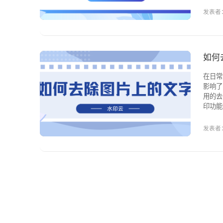
仅能快
发表者：
如何
在日常
影响了
用的去除图片
印功能
然，毫
大提升
发表者：