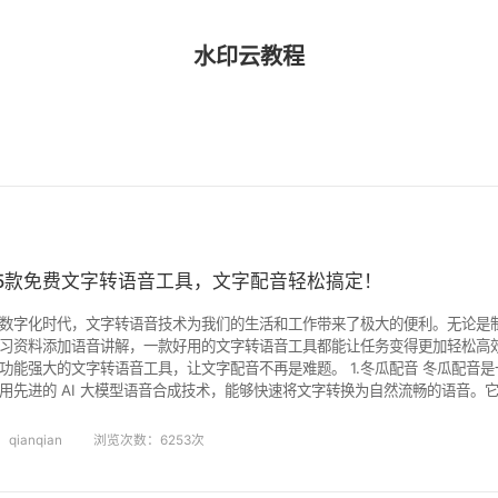
水印云教程
5款免费文字转语音工具，文字配音轻松搞定！
数字化时代，文字转语音技术为我们的生活和工作带来了极大的便利。无论是
习资料添加语音讲解，一款好用的文字转语音工具都能让任务变得更加轻松高
强大的文字转语音工具，让文字配音不再是难题。 1.冬瓜配音 冬瓜配音是一款功能全面的文字转语音软
用先进的 AI 大模型语音合成技术，能够快速将文字转换为自然流畅的语音。
 多种拟真音色，包括各种方言主播和外语主播，满足多样化的配音需求。无论
频，还是为小说推文、短视频配音，冬瓜配音都能完美胜任。 2.texttospe
qianqian
浏览次数：6253次