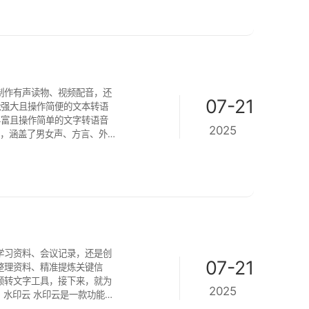
制作有声读物、视频配音，还
07-21
能强大且操作简便的文本转语
2025
色，涵盖了男女声、方言、外
瓜配音软件，进入软件界面后，
、选择音色：点击
学习资料、会议记录，还是创
07-21
整理资料、精准提炼关键信
频转文字工具，接下来，就为
2025
的 AI 语音识别技术，不