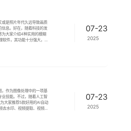
又或是照片年代久远导致画质
07-23
的信息。好在，随着科技的发
将为大家介绍4种实用的模糊
2025
智能技术，能够自动识别并修
的修复能力赢得
图，作为图像处理中的一项基
07-23
专业技能。不过，随着人工智
为大家推荐5款好用的AI自动
2025
方位满足日常对图片和视频素