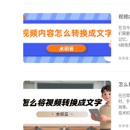
视频
在当今
们需要
记忆，
6款免费的
具，在
模型，
发表者：
怎么
在日常
时，手
效率。今
技术的
频快速
丰富的
发表者：