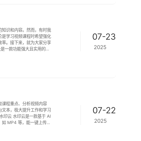
的知识和内容。然而，有时我
07-23
论是学习视频课程时希望强化
效率。接下来，就为大家分享
2025
于音视频场景的专属语音识别
： 1、打
取课程重点、分析视频内容
07-22
为文本，极大提升工作和学习
2025
 MP4 等，能一键上传视
挥作用。同时，水印云还具备
素材处理