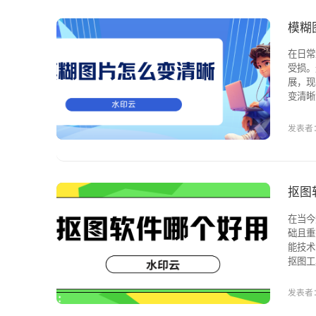
模糊
在日常
受损。
展，现
变清晰方法，帮助你
仅支持
复图片
发表者：
抠图
在当今
础且重
能技术
抠图工具。 一、水印云 水印云是一款功能全面的 AI 工具箱，
文字等
发表者：