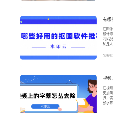
有哪
在图像
设计师
7款功能强大且各有
论是人
即便是
换背景
发表者：
视频
在视频
更加简
具，满足从新手到
频字幕
操作极
字幕，