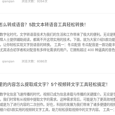
qianqian
浏览次数：9264次
怎么转成语音？5款文本转语音工具轻松转换！
数字化时代，文字转语音技术为我们的生活和工作带来了极大的便利。无论是
障人士提供辅助阅读，都离不开这项实用的技术。下面，就为大家介绍5款功
实现文字到语音的转换。 工具一：冬瓜配音 冬瓜配音是一款功能丰富且操作简单的文字转语音
尤其适合初学者和对配音有多样化需求的用户。它拥有超过 400 种逼真的音
种类型，还具备声音克隆功能，可实现个性化配音。 操作步骤： 1、打开冬
点击 “开始配音”，在输入框中粘贴或直接输入需要转换的文字内容。 2
qianqian
浏览次数：6086次
里的内容怎么提取成文字？5个视频转文字工具轻松搞定！
数字化信息飞速传播的时代，视频已成为信息承载与传播的关键媒介。无论是
，我们时常有从视频中提取文字的需求。这种需求背后，可能是为了更高效地
或是为了进行内容的二次创作。好在，科技的发展为我们带来了诸多便捷的视
介绍5款实用的视频转文字工具，助力轻松获取视频中的文字内容。 工具一：水印云 水印云是一款功能极
的多功能软件，在视频转文字领域展现出卓越的实力。其视频转文字功能借助先进