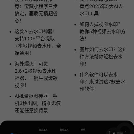
荐：宝藏小程序三步
盘点2025年5大AI去
搞定，画质无损超省
水印工具！
心！
如何去掉视频水印？
这款AI去水印神器！
教你5种视频去水印方
支持100+平台提取
法！
+本地视频去水印，全
图片如何去水印？这6
端通用！
种方法帮你轻松去水
海外爆火！可灵
印！
2.6+2款视频去水印
什么软件可以去水
神器，一键生成爆款
印？来试试这7款去水
视频！
印软件！
AI批量抠图神器！手
机3秒出图，精准无痕
还能任意换背景
图片工具
视频工具
帮助
下载电脑版