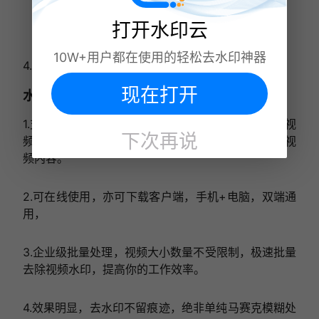
打开水印云
10W+用户都在使用的轻松去水印神器
4.框选水印区域，点击确定即可完美去除视频水印。
现在打开
水印云视频去水印优势
1.支持在线解析无水印短视频，**、西瓜视频、火山视
下次再说
频，数十个主流短视频平台，一键在线提取无水印的视
频内容。
2.可在线使用，亦可下载客户端，手机+电脑，双端通
用，
3.企业级批量处理，视频大小数量不受限制，极速批量
去除视频水印，提高你的工作效率。
4.效果明显，去水印不留痕迹，绝非单纯马赛克模糊处