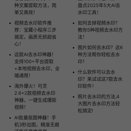
种文案提取方法，简
盘点2025年5大AI去
单又高效！
水印工具！
视频去水印软件推
如何去掉视频水印？
荐：宝藏小程序三步
教你5种视频去水印方
搞定，画质无损超省
法！
心！
图片如何去水印？这6
这款AI去水印神器！
种方法帮你轻松去水
支持100+平台提取
印！
+本地视频去水印，全
什么软件可以去水
端通用！
印？来试试这7款去水
海外爆火！可灵
印软件！
2.6+2款视频去水印
照片去水印的方法,4
神器，一键生成爆款
大图片去水印方法轻
视频！
松搞定!
AI批量抠图神器！手
机3秒出图，精准无痕