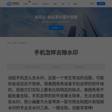
AI
VIP
登录
下载客户端
工具集
图片水印
视频水印
教程
下载
代理推广
水印云-轻松美化图片视频
图片视频一键去水印，手机电脑均可使用
立即体验
首页
>
水印云教程
>
手机怎样去除水印
手机怎样去除水印
发布日期：2022-02-17 14:45
发表者：水印云
浏览次数：8449次
谈起手机怎么去水印，这是一个老生常谈的话题，可能
你会说这还不简单，用美图秀秀或者手机自带的软件啥
的，但是它们实际上都有比较明显的缺点，美图秀秀不
能批量去除，手机自带的软件效果太简单，无法去除复
杂水印，而小编要为大家带来一款可用去除图片和视频
水印的专业去水印工具，一键去除，功能非常棒!