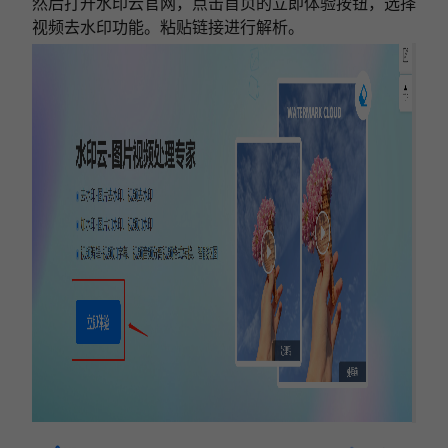
然后打开水印云官网，点击首页的立即体验按钮，选择
视频去水印功能。粘贴链接进行解析。