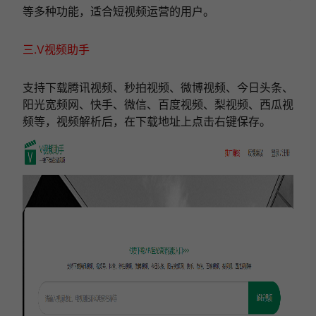
等多种功能，适合短视频运营的用户。
三.V视频助手
支持下载腾讯视频、秒拍视频、微博视频、今日头条、
阳光宽频网、快手、微信、百度视频、梨视频、西瓜视
频等，视频解析后，在下载地址上点击右键保存。