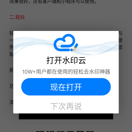
效果很好，还有客户端和小程序可以使用。
二.轻抖
轻抖是专为**用户提供的结合了数据分析与工具应用与
一体的软件，用户可以在轻抖的官网下载app进行使
用，提供免费去除短视频水印的功能，可以在线解析提
取无水印的**短视频，很方便。
打开水印云
网址：http://www.qingdou.vip/
10W+用户都在使用的轻松去水印神器
现在打开
功能：**数据分析、短视频工具箱
支持平台：**、快手、西瓜、小红书等。
下次再说