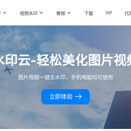
VIP
印
视频水印
教程
下载
代
水印云-轻松美化图片视
图片视频一键去水印，手机电脑均可使用
立即体验