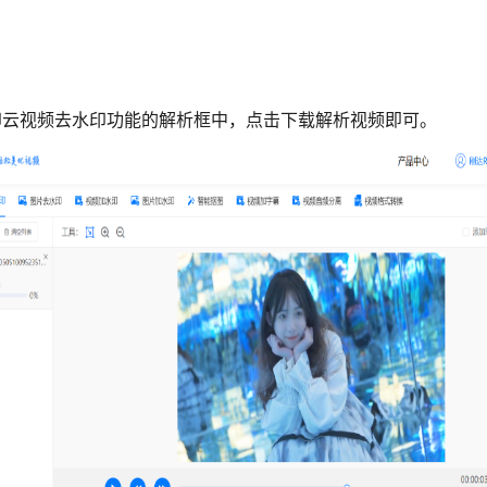
印云视频去水印功能的解析框中，点击下载解析视频即可。