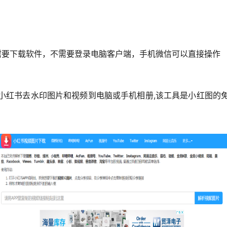
需要下载软件，不需要登录电脑客户端，手机微信可以直接操作
小红书去水印图片和视频到电脑或手机相册,该工具是小红图的