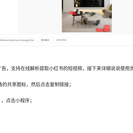
告，支持在线解析提取小红书的短视频，接下来详细说说使用步
上角的共享图标，然后点击复制链接；
】，点击小程序；