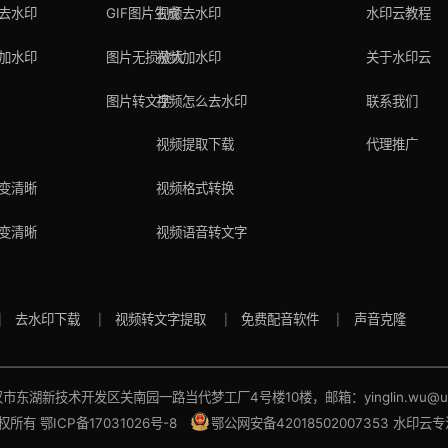
去水印
GIF图片生成
视频去水印
水印云教程
加水印
图片无损放大
视频加水印
关于水印云
图片转文字
视频怎么去水印
联系我们
视频提取下载
代理推广
变清晰
视频格式转换
变清晰
视频语音转文字
去水印下载
视频转文字提取
免费配音软件
声音克隆
东湖新技术开发区关南园一路当代梦工厂4号楼10楼，邮箱：yinglin.wu@udre
权所有
鄂ICP备17031026号-8
鄂公网安备42018502007353
水印云专